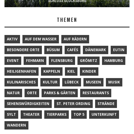
SCHLOSS GLÜCKSBURG
THEMEN
AKTIV
AUF DEM WASSER
AUF RÄDERN
BESONDERE ORTE
BÜSUM
CAFÉS
DÄNEMARK
EUTIN
EVENT
FEHMARN
FLENSBURG
GRÖMITZ
HAMBURG
HEILIGENHAFEN
KAPPELN
KIEL
KINDER
KULINARISCHES
KULTUR
LÜBECK
MUSEEN
MUSIK
NATUR
ORTE
PARKS & GÄRTEN
RESTAURANTS
SEHENSWÜRDIGKEITEN
ST. PETER ORDING
STRÄNDE
SYLT
THEATER
TIERPARKS
TOP 5
UNTERKUNFT
WANDERN