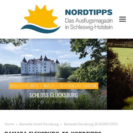
BESONDERE ORTE
/
NATUR
/
SEHENSWÜRDIGKEITEN
SCHLOSS GLÜCKSBURG
21. Juli 2026
Home
»
Ramada Hotel Flensburg
»
Ramada Flensburg-20-NORDTIPPS