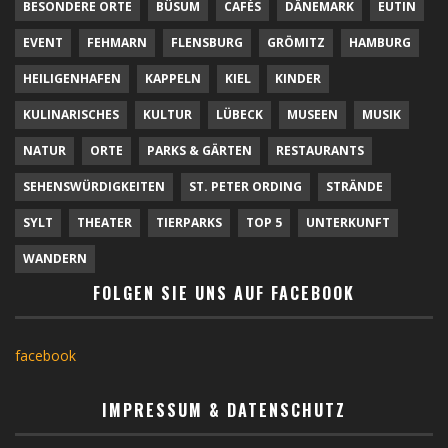
BESONDERE ORTE
BÜSUM
CAFÉS
DÄNEMARK
EUTIN
EVENT
FEHMARN
FLENSBURG
GRÖMITZ
HAMBURG
HEILIGENHAFEN
KAPPELN
KIEL
KINDER
KULINARISCHES
KULTUR
LÜBECK
MUSEEN
MUSIK
NATUR
ORTE
PARKS & GÄRTEN
RESTAURANTS
SEHENSWÜRDIGKEITEN
ST. PETER ORDING
STRÄNDE
SYLT
THEATER
TIERPARKS
TOP 5
UNTERKUNFT
WANDERN
FOLGEN SIE UNS AUF FACEBOOK
facebook
IMPRESSUM & DATENSCHUTZ