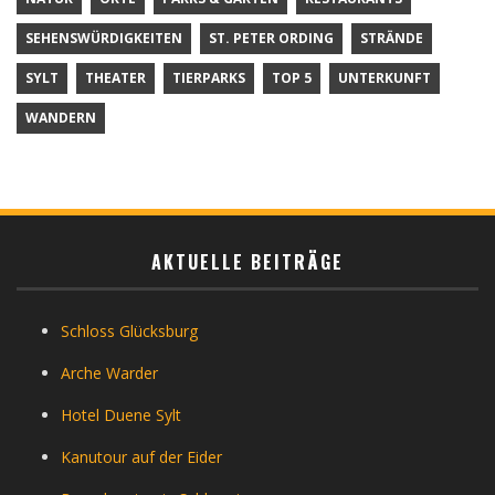
SEHENSWÜRDIGKEITEN
ST. PETER ORDING
STRÄNDE
SYLT
THEATER
TIERPARKS
TOP 5
UNTERKUNFT
WANDERN
AKTUELLE BEITRÄGE
Schloss Glücksburg
Arche Warder
Hotel Duene Sylt
Kanutour auf der Eider