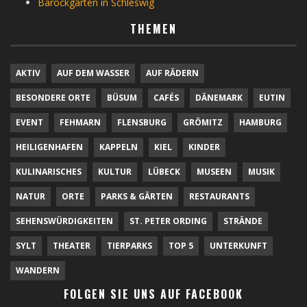
Barockgarten in Schleswig
THEMEN
AKTIV
AUF DEM WASSER
AUF RÄDERN
BESONDERE ORTE
BÜSUM
CAFÉS
DÄNEMARK
EUTIN
EVENT
FEHMARN
FLENSBURG
GRÖMITZ
HAMBURG
HEILIGENHAFEN
KAPPELN
KIEL
KINDER
KULINARISCHES
KULTUR
LÜBECK
MUSEEN
MUSIK
NATUR
ORTE
PARKS & GÄRTEN
RESTAURANTS
SEHENSWÜRDIGKEITEN
ST. PETER ORDING
STRÄNDE
SYLT
THEATER
TIERPARKS
TOP 5
UNTERKUNFT
WANDERN
FOLGEN SIE UNS AUF FACEBOOK