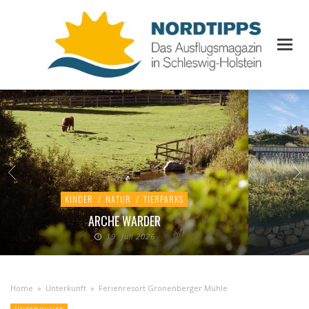
KINDER
/
NATUR
/
TIERPARKS
ARCHE WARDER
19. Juli 2026
Home
»
Unterkunft
»
Ferienresort Gronenberger Mühle