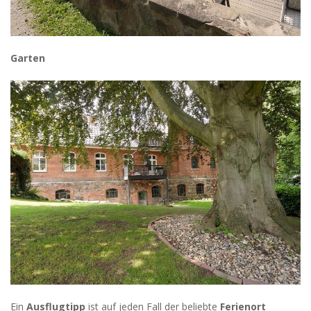
Garten
Ein
Ausflugtipp
ist auf jeden Fall der beliebte
Ferienort