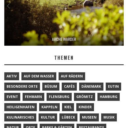
ARCHE WARDER
THEMEN
AKTIV
AUF DEM WASSER
AUF RÄDERN
BESONDERE ORTE
BÜSUM
CAFÉS
DÄNEMARK
EUTIN
EVENT
FEHMARN
FLENSBURG
GRÖMITZ
HAMBURG
HEILIGENHAFEN
KAPPELN
KIEL
KINDER
KULINARISCHES
KULTUR
LÜBECK
MUSEEN
MUSIK
NATUR
ORTE
PARKS & GÄRTEN
RESTAURANTS