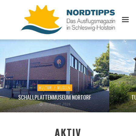
KULTUR
/
MUSEEN
SCHALLPLATTENMUSEUM NORTORF
T
9. August 2026
AKTIV