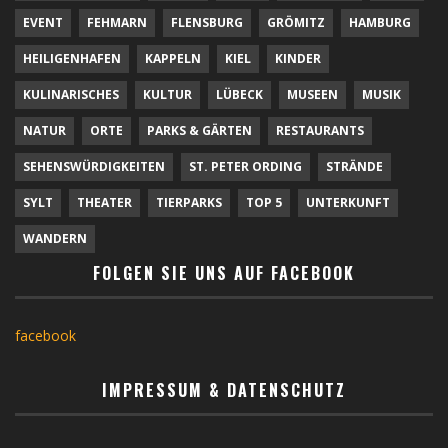
EVENT
FEHMARN
FLENSBURG
GRÖMITZ
HAMBURG
HEILIGENHAFEN
KAPPELN
KIEL
KINDER
KULINARISCHES
KULTUR
LÜBECK
MUSEEN
MUSIK
NATUR
ORTE
PARKS & GÄRTEN
RESTAURANTS
SEHENSWÜRDIGKEITEN
ST. PETER ORDING
STRÄNDE
SYLT
THEATER
TIERPARKS
TOP 5
UNTERKUNFT
WANDERN
FOLGEN SIE UNS AUF FACEBOOK
facebook
IMPRESSUM & DATENSCHUTZ