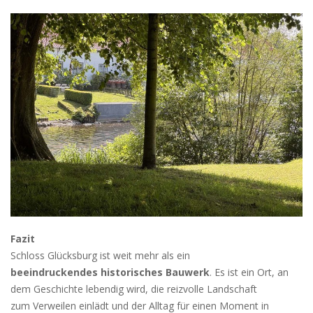
Fazit
Schloss Glücksburg ist weit mehr als ein
beeindruckendes historisches Bauwerk
. Es ist ein Ort, an
dem Geschichte lebendig wird, die reizvolle Landschaft
zum Verweilen einlädt und der Alltag für einen Moment in