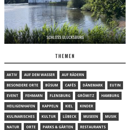
SCHLOSS GLÜCKSBURG
THEMEN
AKTIV
AUF DEM WASSER
AUF RÄDERN
BESONDERE ORTE
BÜSUM
CAFÉS
DÄNEMARK
EUTIN
EVENT
FEHMARN
FLENSBURG
GRÖMITZ
HAMBURG
HEILIGENHAFEN
KAPPELN
KIEL
KINDER
KULINARISCHES
KULTUR
LÜBECK
MUSEEN
MUSIK
NATUR
ORTE
PARKS & GÄRTEN
RESTAURANTS