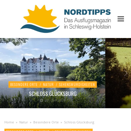
BESONDERE ORTE
/
NATUR
/
SEHENSWÜRDIGKEITEN
SCHLOSS GLÜCKSBURG
21. Juli 2026
Home
»
Natur
»
Besondere Orte
»
Schloss Glücksburg