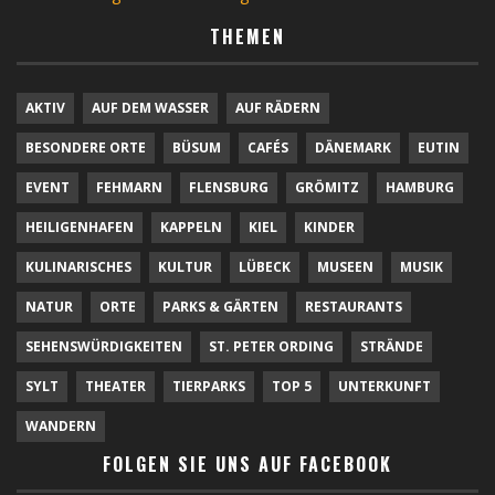
THEMEN
AKTIV
AUF DEM WASSER
AUF RÄDERN
BESONDERE ORTE
BÜSUM
CAFÉS
DÄNEMARK
EUTIN
EVENT
FEHMARN
FLENSBURG
GRÖMITZ
HAMBURG
HEILIGENHAFEN
KAPPELN
KIEL
KINDER
KULINARISCHES
KULTUR
LÜBECK
MUSEEN
MUSIK
NATUR
ORTE
PARKS & GÄRTEN
RESTAURANTS
SEHENSWÜRDIGKEITEN
ST. PETER ORDING
STRÄNDE
SYLT
THEATER
TIERPARKS
TOP 5
UNTERKUNFT
WANDERN
FOLGEN SIE UNS AUF FACEBOOK