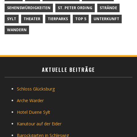
SEHENSWÜRDIGKEITEN
ST. PETER ORDING
STRÄNDE
SYLT
THEATER
TIERPARKS
TOP 5
UNTERKUNFT
WANDERN
AKTUELLE BEITRÄGE
Schloss Glücksburg
Arche Warder
Hotel Duene Sylt
Kanutour auf der Eider
Barockgarten in Schleswig