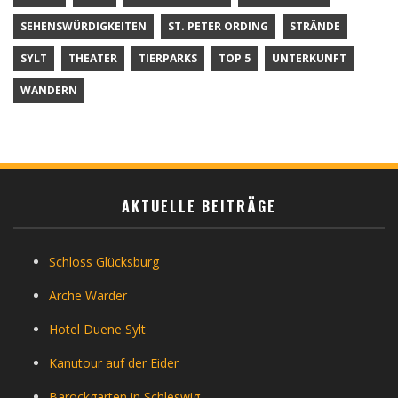
SEHENSWÜRDIGKEITEN
ST. PETER ORDING
STRÄNDE
SYLT
THEATER
TIERPARKS
TOP 5
UNTERKUNFT
WANDERN
AKTUELLE BEITRÄGE
Schloss Glücksburg
Arche Warder
Hotel Duene Sylt
Kanutour auf der Eider
Barockgarten in Schleswig