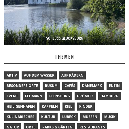
SCHLOSS GLÜCKSBURG
THEMEN
AKTIV
AUF DEM WASSER
AUF RÄDERN
BESONDERE ORTE
BÜSUM
CAFÉS
DÄNEMARK
EUTIN
EVENT
FEHMARN
FLENSBURG
GRÖMITZ
HAMBURG
HEILIGENHAFEN
KAPPELN
KIEL
KINDER
KULINARISCHES
KULTUR
LÜBECK
MUSEEN
MUSIK
NATUR
ORTE
PARKS & GÄRTEN
RESTAURANTS