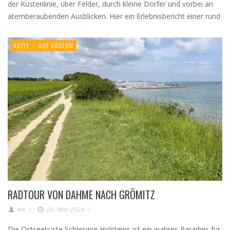
der Küstenlinie, über Felder, durch kleine Dörfer und vorbei an
atemberaubenden Ausblicken. Hier ein Erlebnisbericht einer rund
AKTIV
/
AUF RÄDERN
RADTOUR VON DAHME NACH GRÖMITZ
mk
/
20. Mai 2024
/
Die Ostseeküste Schleswig-Holsteins ist ein wahres Paradies für