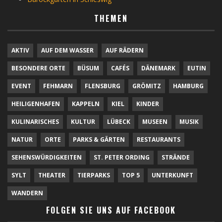
THEMEN
AKTIV
AUF DEM WASSER
AUF RÄDERN
BESONDERE ORTE
BÜSUM
CAFÉS
DÄNEMARK
EUTIN
EVENT
FEHMARN
FLENSBURG
GRÖMITZ
HAMBURG
HEILIGENHAFEN
KAPPELN
KIEL
KINDER
KULINARISCHES
KULTUR
LÜBECK
MUSEEN
MUSIK
NATUR
ORTE
PARKS & GÄRTEN
RESTAURANTS
SEHENSWÜRDIGKEITEN
ST. PETER ORDING
STRÄNDE
SYLT
THEATER
TIERPARKS
TOP 5
UNTERKUNFT
WANDERN
FOLGEN SIE UNS AUF FACEBOOK