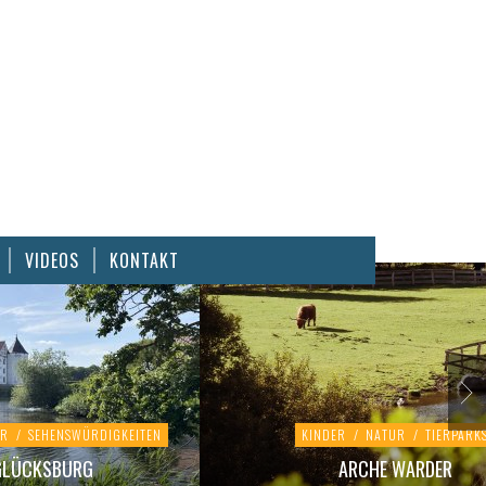
VIDEOS
KONTAKT
UR
/
SEHENSWÜRDIGKEITEN
KINDER
/
NATUR
/
TIERPARK
GLÜCKSBURG
ARCHE WARDER