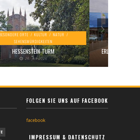
BESONDERE ORTE
/
KULTUR
/
NATUR
/
SEHENSWÜRDIGKEITEN
KINDER
/
KUL
HESSENSTEIN-TURM
ERLEBNISZENTRU
26. Juli 2026
20
FOLGEN SIE UNS AUF FACEBOOK
facebook
TE
IMPRESSUM & DATENSCHUTZ