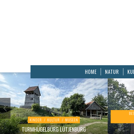
HOME
NATUR
KU
BE
KINDER
/
KULTUR
/
MUSEEN
TURMHÜGELBURG LÜTJENBURG