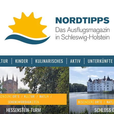
LTUR
KINDER
KULINARISCHES
AKTIV
UNTERKÜNFTE
SONDERE ORTE
/
KULTUR
/
NATUR
/
SEHENSWÜRDIGKEITEN
BESONDERE ORTE
/
NAT
HESSENSTEIN-TURM
SCHLOSS 