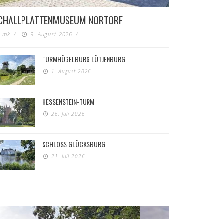
CHALLPLATTENMUSEUM NORTORF
mk
/
9. August 2026
/
TURMHÜGELBURG LÜTJENBURG
1. August 2026
HESSENSTEIN-TURM
26. Juli 2026
SCHLOSS GLÜCKSBURG
21. Juli 2026