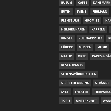
BÜSUM
CAFÉS
DÄNEMARK
EUTIN
EVENT
FEHMARN
FLENSBURG
GRÖMITZ
HA
HEILIGENHAFEN
KAPPELN
KINDER
KULINARISCHES
K
LÜBECK
MUSEEN
MUSIK
NATUR
ORTE
PARKS & GÄ
RESTAURANTS
SEHENSWÜRDIGKEITEN
ST. PETER ORDING
STRÄNDE
SYLT
THEATER
TIERPARKS
TOP 5
UNTERKUNFT
WAN