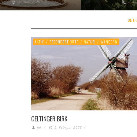
20. Juni 2026
8. J
BEITR
AKTIV
/
BESONDERE ORTE
/
NATUR
/
WANDERN
GELTINGER BIRK
mk
/
9. Februar 2025
/