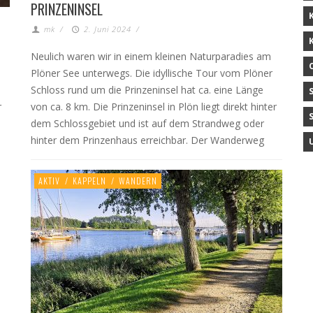
PRINZENINSEL
mk
/
2. Juni 2024
/
Neulich waren wir in einem kleinen Naturparadies am
Plöner See unterwegs. Die idyllische Tour vom Plöner
Schloss rund um die Prinzeninsel hat ca. eine Länge
r
von ca. 8 km. Die Prinzeninsel in Plön liegt direkt hinter
dem Schlossgebiet und ist auf dem Strandweg oder
hinter dem Prinzenhaus erreichbar. Der Wanderweg
AKTIV
/
KAPPELN
/
WANDERN