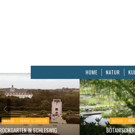
HOME
NATUR
KU
NATUR
/
PARKS & GÄRTEN
NATUR
/
PAR
ROCKGARTEN IN SCHLESWIG
BOTANISCHER 