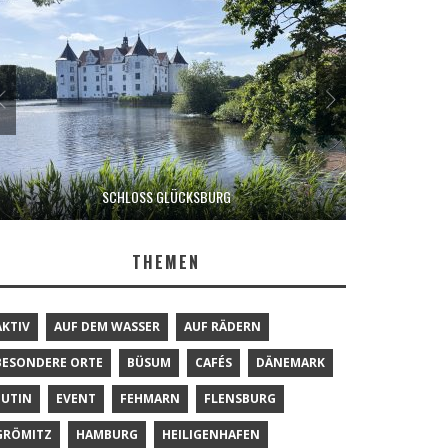
SCHLOSS GLÜCKSBURG
THEMEN
AKTIV
AUF DEM WASSER
AUF RÄDERN
BESONDERE ORTE
BÜSUM
CAFÉS
DÄNEMARK
EUTIN
EVENT
FEHMARN
FLENSBURG
GRÖMITZ
HAMBURG
HEILIGENHAFEN