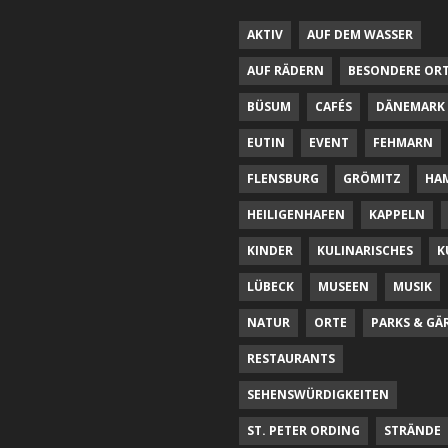
AKTIV
AUF DEM WASSER
AUF RÄDERN
BESONDERE OR
BÜSUM
CAFÉS
DÄNEMARK
EUTIN
EVENT
FEHMARN
FLENSBURG
GRÖMITZ
HA
HEILIGENHAFEN
KAPPELN
KINDER
KULINARISCHES
K
LÜBECK
MUSEEN
MUSIK
NATUR
ORTE
PARKS & GÄ
RESTAURANTS
SEHENSWÜRDIGKEITEN
ST. PETER ORDING
STRÄNDE