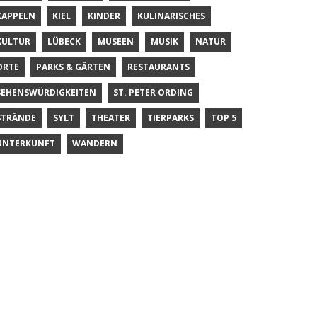
KAPPELN
KIEL
KINDER
KULINARISCHES
KULTUR
LÜBECK
MUSEEN
MUSIK
NATUR
ORTE
PARKS & GÄRTEN
RESTAURANTS
SEHENSWÜRDIGKEITEN
ST. PETER ORDING
STRÄNDE
SYLT
THEATER
TIERPARKS
TOP 5
UNTERKUNFT
WANDERN