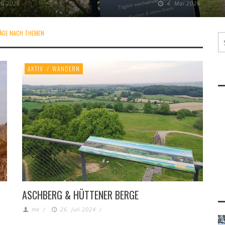
uni 2026
4. Mai 2026
ÄGE NACH THEMEN
AKTIV
/
WANDERN
ASCHBERG & HÜTTENER BERGE
mk
/
26. Juli 2024
/