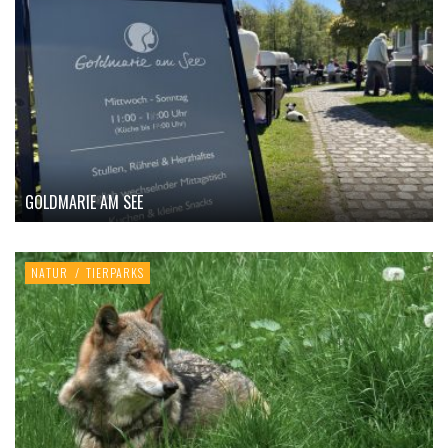
GOLDMARIE AM SEE
NATUR
/
TIERPARKS