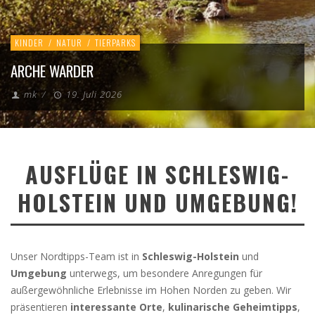
KINDER
/
NATUR
/
TIERPARKS
ARCHE WARDER
mk
/
19. Juli 2026
AUSFLÜGE IN SCHLESWIG-
HOLSTEIN UND UMGEBUNG!
Unser Nordtipps-Team ist in
Schleswig-Holstein
und
Umgebung
unterwegs, um besondere Anregungen für
außergewöhnliche Erlebnisse im Hohen Norden zu geben. Wir
präsentieren
interessante Orte
,
kulinarische Geheimtipps
,