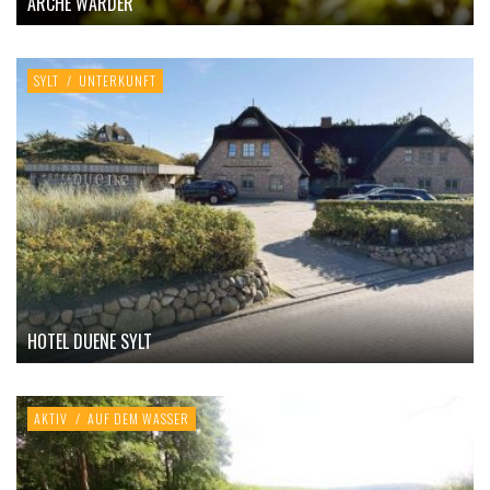
ARCHE WARDER
SYLT
/
UNTERKUNFT
HOTEL DUENE SYLT
AKTIV
/
AUF DEM WASSER