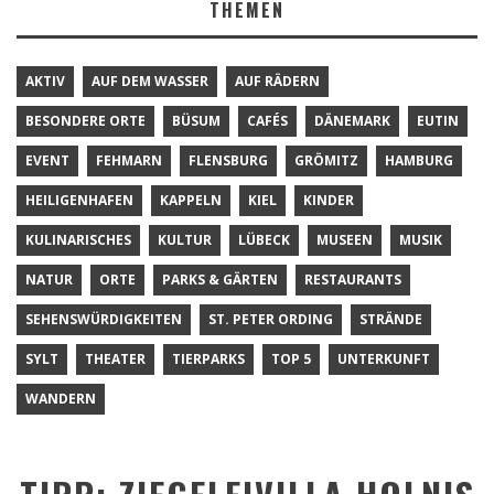
THEMEN
AKTIV
AUF DEM WASSER
AUF RÄDERN
BESONDERE ORTE
BÜSUM
CAFÉS
DÄNEMARK
EUTIN
EVENT
FEHMARN
FLENSBURG
GRÖMITZ
HAMBURG
HEILIGENHAFEN
KAPPELN
KIEL
KINDER
KULINARISCHES
KULTUR
LÜBECK
MUSEEN
MUSIK
NATUR
ORTE
PARKS & GÄRTEN
RESTAURANTS
SEHENSWÜRDIGKEITEN
ST. PETER ORDING
STRÄNDE
SYLT
THEATER
TIERPARKS
TOP 5
UNTERKUNFT
WANDERN