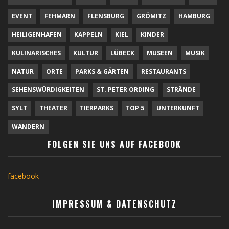
EVENT
FEHMARN
FLENSBURG
GRÖMITZ
HAMBURG
HEILIGENHAFEN
KAPPELN
KIEL
KINDER
KULINARISCHES
KULTUR
LÜBECK
MUSEEN
MUSIK
NATUR
ORTE
PARKS & GÄRTEN
RESTAURANTS
SEHENSWÜRDIGKEITEN
ST. PETER ORDING
STRÄNDE
SYLT
THEATER
TIERPARKS
TOP 5
UNTERKUNFT
WANDERN
FOLGEN SIE UNS AUF FACEBOOK
facebook
IMPRESSUM & DATENSCHUTZ