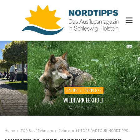
NATUR
/
TIERPARKS
WILDPARK EEKHOLT
24. April 2026
Home
»
TOP 5 auf Fehmarn
»
Fehmarn-14-TOP5-RADTOUR-NORDTIPPS