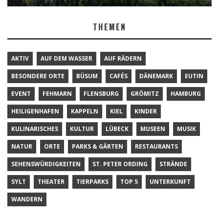
THEMEN
AKTIV
AUF DEM WASSER
AUF RÄDERN
BESONDERE ORTE
BÜSUM
CAFÉS
DÄNEMARK
EUTIN
EVENT
FEHMARN
FLENSBURG
GRÖMITZ
HAMBURG
HEILIGENHAFEN
KAPPELN
KIEL
KINDER
KULINARISCHES
KULTUR
LÜBECK
MUSEEN
MUSIK
NATUR
ORTE
PARKS & GÄRTEN
RESTAURANTS
SEHENSWÜRDIGKEITEN
ST. PETER ORDING
STRÄNDE
SYLT
THEATER
TIERPARKS
TOP 5
UNTERKUNFT
WANDERN