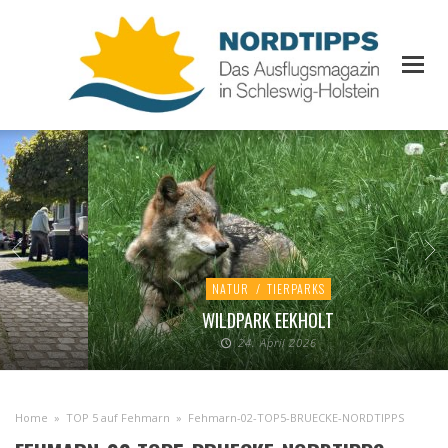
NATUR
/
TIERPARKS
WILDPARK EEKHOLT
24. April 2026
Home
»
TOP 5 auf Fehmarn
»
Fehmarn-02-TOP5-BRUECKE-NORDTIPPS