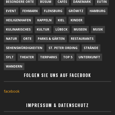
BESONDERE ORTE
BÜSUM
CAFÉS
DÄNEMARK
EUTIN
EVENT
FEHMARN
FLENSBURG
GRÖMITZ
HAMBURG
HEILIGENHAFEN
KAPPELN
KIEL
KINDER
KULINARISCHES
KULTUR
LÜBECK
MUSEEN
MUSIK
NATUR
ORTE
PARKS & GÄRTEN
RESTAURANTS
SEHENSWÜRDIGKEITEN
ST. PETER ORDING
STRÄNDE
SYLT
THEATER
TIERPARKS
TOP 5
UNTERKUNFT
WANDERN
FOLGEN SIE UNS AUF FACEBOOK
facebook
IMPRESSUM & DATENSCHUTZ