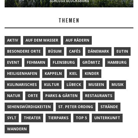
SCHLOSS GLÜCKSBURG
THEMEN
AKTIV
AUF DEM WASSER
AUF RÄDERN
BESONDERE ORTE
BÜSUM
CAFÉS
DÄNEMARK
EUTIN
EVENT
FEHMARN
FLENSBURG
GRÖMITZ
HAMBURG
HEILIGENHAFEN
KAPPELN
KIEL
KINDER
KULINARISCHES
KULTUR
LÜBECK
MUSEEN
MUSIK
NATUR
ORTE
PARKS & GÄRTEN
RESTAURANTS
SEHENSWÜRDIGKEITEN
ST. PETER ORDING
STRÄNDE
SYLT
THEATER
TIERPARKS
TOP 5
UNTERKUNFT
WANDERN