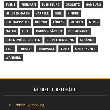
EVENT
FEHMARN
FLENSBURG
GRÖMITZ
HAMBURG
HEILIGENHAFEN
KAPPELN
KIEL
KINDER
KULINARISCHES
KULTUR
LÜBECK
MUSEEN
MUSIK
NATUR
ORTE
PARKS & GÄRTEN
RESTAURANTS
SEHENSWÜRDIGKEITEN
ST. PETER ORDING
STRÄNDE
SYLT
THEATER
TIERPARKS
TOP 5
UNTERKUNFT
WANDERN
AKTUELLE BEITRÄGE
Schloss Glücksburg