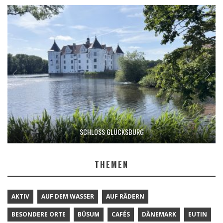
SCHLOSS GLÜCKSBURG
THEMEN
AKTIV
AUF DEM WASSER
AUF RÄDERN
BESONDERE ORTE
BÜSUM
CAFÉS
DÄNEMARK
EUTIN