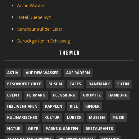
Arche Warder
Hotel Duene Sylt
Kanutour auf der Eider
Barockgarten in Schleswig
THEMEN
AKTIV
AUF DEM WASSER
AUF RÄDERN
BESONDERE ORTE
BÜSUM
CAFÉS
DÄNEMARK
EUTIN
EVENT
FEHMARN
FLENSBURG
GRÖMITZ
HAMBURG
HEILIGENHAFEN
KAPPELN
KIEL
KINDER
KULINARISCHES
KULTUR
LÜBECK
MUSEEN
MUSIK
NATUR
ORTE
PARKS & GÄRTEN
RESTAURANTS