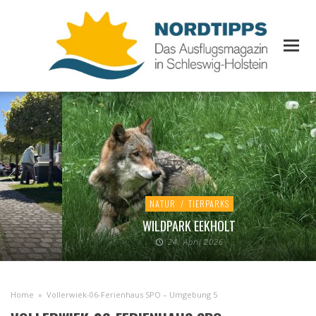
NATUR
/
TIERPARKS
WILDPARK EEKHOLT
24. April 2026
Home
»
Vollerwiek-06-Ferienhaus SPO – Umgebung 5