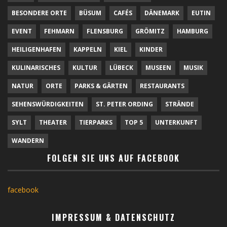
BESONDERE ORTE
BÜSUM
CAFÉS
DÄNEMARK
EUTIN
EVENT
FEHMARN
FLENSBURG
GRÖMITZ
HAMBURG
HEILIGENHAFEN
KAPPELN
KIEL
KINDER
KULINARISCHES
KULTUR
LÜBECK
MUSEEN
MUSIK
NATUR
ORTE
PARKS & GÄRTEN
RESTAURANTS
SEHENSWÜRDIGKEITEN
ST. PETER ORDING
STRÄNDE
SYLT
THEATER
TIERPARKS
TOP 5
UNTERKUNFT
WANDERN
FOLGEN SIE UNS AUF FACEBOOK
facebook
IMPRESSUM & DATENSCHUTZ