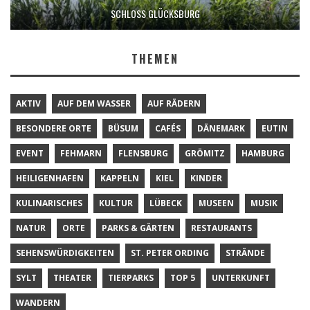
SCHLOSS GLÜCKSBURG
THEMEN
AKTIV
AUF DEM WASSER
AUF RÄDERN
BESONDERE ORTE
BÜSUM
CAFÉS
DÄNEMARK
EUTIN
EVENT
FEHMARN
FLENSBURG
GRÖMITZ
HAMBURG
HEILIGENHAFEN
KAPPELN
KIEL
KINDER
KULINARISCHES
KULTUR
LÜBECK
MUSEEN
MUSIK
NATUR
ORTE
PARKS & GÄRTEN
RESTAURANTS
SEHENSWÜRDIGKEITEN
ST. PETER ORDING
STRÄNDE
SYLT
THEATER
TIERPARKS
TOP 5
UNTERKUNFT
WANDERN