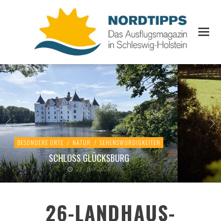
BESONDERE ORTE
/
NATUR
/
SEHENSWÜRDIGKEITEN
SCHLOSS GLÜCKSBURG
21. Juli 2026
26-LANDHAUS-