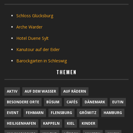
Schloss Glücksburg
Arche Warder
Hotel Duene Sylt
Kanutour auf der Eider
Barockgarten in Schleswig
THEMEN
AKTIV
AUF DEM WASSER
AUF RÄDERN
BESONDERE ORTE
BÜSUM
CAFÉS
DÄNEMARK
EUTIN
EVENT
FEHMARN
FLENSBURG
GRÖMITZ
HAMBURG
HEILIGENHAFEN
KAPPELN
KIEL
KINDER