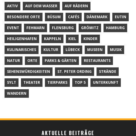
AKTIV
AUF DEM WASSER
AUF RÄDERN
BESONDERE ORTE
BÜSUM
CAFÉS
DÄNEMARK
EUTIN
EVENT
FEHMARN
FLENSBURG
GRÖMITZ
HAMBURG
HEILIGENHAFEN
KAPPELN
KIEL
KINDER
KULINARISCHES
KULTUR
LÜBECK
MUSEEN
MUSIK
NATUR
ORTE
PARKS & GÄRTEN
RESTAURANTS
SEHENSWÜRDIGKEITEN
ST. PETER ORDING
STRÄNDE
SYLT
THEATER
TIERPARKS
TOP 5
UNTERKUNFT
WANDERN
AKTUELLE BEITRÄGE