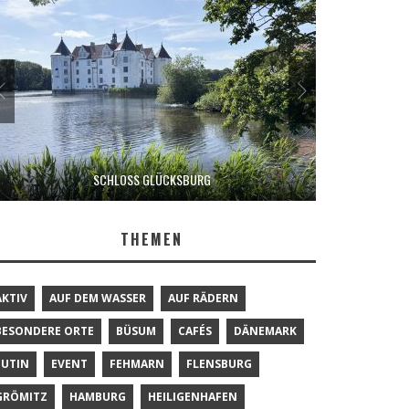
SCHLOSS GLÜCKSBURG
THEMEN
AKTIV
AUF DEM WASSER
AUF RÄDERN
BESONDERE ORTE
BÜSUM
CAFÉS
DÄNEMARK
EUTIN
EVENT
FEHMARN
FLENSBURG
GRÖMITZ
HAMBURG
HEILIGENHAFEN