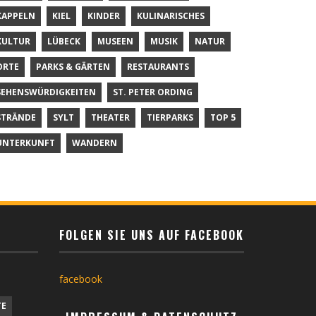
KAPPELN
KIEL
KINDER
KULINARISCHES
KULTUR
LÜBECK
MUSEEN
MUSIK
NATUR
ORTE
PARKS & GÄRTEN
RESTAURANTS
SEHENSWÜRDIGKEITEN
ST. PETER ORDING
STRÄNDE
SYLT
THEATER
TIERPARKS
TOP 5
UNTERKUNFT
WANDERN
FOLGEN SIE UNS AUF FACEBOOK
facebook
TE