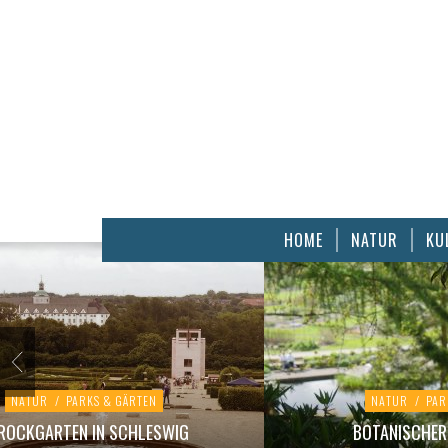
HOME
NATUR
KU
NATUR
/
PARKS & GÄRTEN
NATUR
/
PAR
ROCKGARTEN IN SCHLESWIG
BOTANISCHER 