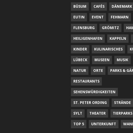
BÜSUM
CAFÉS
DÄNEMARK
EUTIN
EVENT
FEHMARN
FLENSBURG
GRÖMITZ
HA
HEILIGENHAFEN
KAPPELN
KINDER
KULINARISCHES
K
LÜBECK
MUSEEN
MUSIK
NATUR
ORTE
PARKS & GÄ
RESTAURANTS
SEHENSWÜRDIGKEITEN
ST. PETER ORDING
STRÄNDE
SYLT
THEATER
TIERPARKS
TOP 5
UNTERKUNFT
WAN