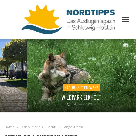
NATUR
/
TIERPARKS
WILDPARK EEKHOLT
24. April 2026
Home
»
TOP 5 in Arnis
»
Arnis-02-LangeStrasse2