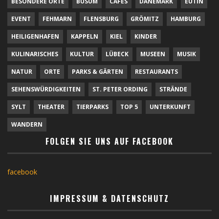
BESONDERE ORTE
BÜSUM
CAFÉS
DÄNEMARK
EUTIN
EVENT
FEHMARN
FLENSBURG
GRÖMITZ
HAMBURG
HEILIGENHAFEN
KAPPELN
KIEL
KINDER
KULINARISCHES
KULTUR
LÜBECK
MUSEEN
MUSIK
NATUR
ORTE
PARKS & GÄRTEN
RESTAURANTS
SEHENSWÜRDIGKEITEN
ST. PETER ORDING
STRÄNDE
SYLT
THEATER
TIERPARKS
TOP 5
UNTERKUNFT
WANDERN
FOLGEN SIE UNS AUF FACEBOOK
facebook
IMPRESSUM & DATENSCHUTZ