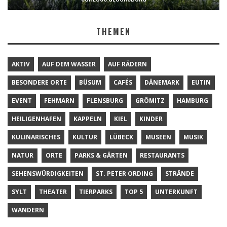
THEMEN
AKTIV
AUF DEM WASSER
AUF RÄDERN
BESONDERE ORTE
BÜSUM
CAFÉS
DÄNEMARK
EUTIN
EVENT
FEHMARN
FLENSBURG
GRÖMITZ
HAMBURG
HEILIGENHAFEN
KAPPELN
KIEL
KINDER
KULINARISCHES
KULTUR
LÜBECK
MUSEEN
MUSIK
NATUR
ORTE
PARKS & GÄRTEN
RESTAURANTS
SEHENSWÜRDIGKEITEN
ST. PETER ORDING
STRÄNDE
SYLT
THEATER
TIERPARKS
TOP 5
UNTERKUNFT
WANDERN