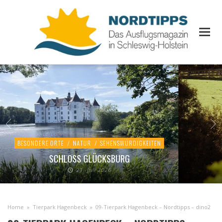
BESONDERE ORTE
/
NATUR
/
SEHENSWÜRDIGKEITEN
SCHLOSS GLÜCKSBURG
21. Juli 2026
Home
»
Tierpark Hagenbeck
»
09-Tierpark Hagenbeck – Nordtipps – dino2