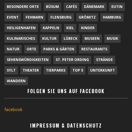
BESONDERE ORTE
BÜSUM
CAFÉS
DÄNEMARK
EUTIN
EVENT
FEHMARN
FLENSBURG
GRÖMITZ
HAMBURG
HEILIGENHAFEN
KAPPELN
KIEL
KINDER
KULINARISCHES
KULTUR
LÜBECK
MUSEEN
MUSIK
NATUR
ORTE
PARKS & GÄRTEN
RESTAURANTS
SEHENSWÜRDIGKEITEN
ST. PETER ORDING
STRÄNDE
SYLT
THEATER
TIERPARKS
TOP 5
UNTERKUNFT
WANDERN
FOLGEN SIE UNS AUF FACEBOOK
facebook
IMPRESSUM & DATENSCHUTZ