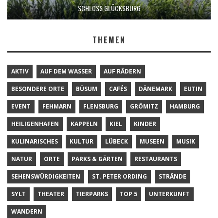
SCHLOSS GLÜCKSBURG
THEMEN
AKTIV
AUF DEM WASSER
AUF RÄDERN
BESONDERE ORTE
BÜSUM
CAFÉS
DÄNEMARK
EUTIN
EVENT
FEHMARN
FLENSBURG
GRÖMITZ
HAMBURG
HEILIGENHAFEN
KAPPELN
KIEL
KINDER
KULINARISCHES
KULTUR
LÜBECK
MUSEEN
MUSIK
NATUR
ORTE
PARKS & GÄRTEN
RESTAURANTS
SEHENSWÜRDIGKEITEN
ST. PETER ORDING
STRÄNDE
SYLT
THEATER
TIERPARKS
TOP 5
UNTERKUNFT
WANDERN