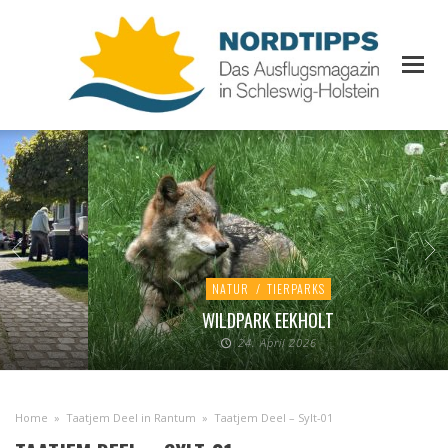
NATUR
/
TIERPARKS
WILDPARK EEKHOLT
24. April 2026
Home
»
Taatjem Deel in Rantum
»
Taatjem Deel – Sylt-01