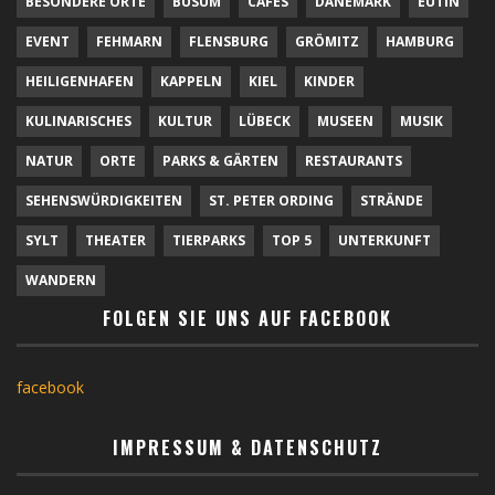
BESONDERE ORTE
BÜSUM
CAFÉS
DÄNEMARK
EUTIN
EVENT
FEHMARN
FLENSBURG
GRÖMITZ
HAMBURG
HEILIGENHAFEN
KAPPELN
KIEL
KINDER
KULINARISCHES
KULTUR
LÜBECK
MUSEEN
MUSIK
NATUR
ORTE
PARKS & GÄRTEN
RESTAURANTS
SEHENSWÜRDIGKEITEN
ST. PETER ORDING
STRÄNDE
SYLT
THEATER
TIERPARKS
TOP 5
UNTERKUNFT
WANDERN
FOLGEN SIE UNS AUF FACEBOOK
facebook
IMPRESSUM & DATENSCHUTZ