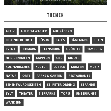
THEMEN
AKTIV
AUF DEM WASSER
AUF RÄDERN
BESONDERE ORTE
BÜSUM
CAFÉS
DÄNEMARK
EUTIN
EVENT
FEHMARN
FLENSBURG
GRÖMITZ
HAMBURG
HEILIGENHAFEN
KAPPELN
KIEL
KINDER
KULINARISCHES
KULTUR
LÜBECK
MUSEEN
MUSIK
NATUR
ORTE
PARKS & GÄRTEN
RESTAURANTS
SEHENSWÜRDIGKEITEN
ST. PETER ORDING
STRÄNDE
SYLT
THEATER
TIERPARKS
TOP 5
UNTERKUNFT
WANDERN