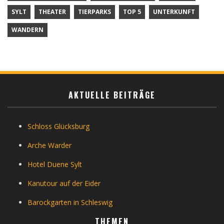
SYLT
THEATER
TIERPARKS
TOP 5
UNTERKUNFT
WANDERN
AKTUELLE BEITRÄGE
Schloss Glücksburg
Arche Warder
Hotel Duene Sylt
Kanutour auf der Eider
Barockgarten in Schleswig
THEMEN