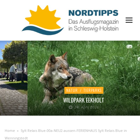
NATUR
/
TIERPARKS
WILDPARK EEKHOLT
24. April 2026
Home
»
Sylt Relais Blue-00a-NEU2-aussen-FERIENHAUS Sylt Relais Blue in
Wenningstedt