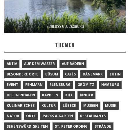
SCHLOSS GLÜCKSBURG
THEMEN
AKTIV
AUF DEM WASSER
AUF RÄDERN
BESONDERE ORTE
BÜSUM
CAFÉS
DÄNEMARK
EUTIN
EVENT
FEHMARN
FLENSBURG
GRÖMITZ
HAMBURG
HEILIGENHAFEN
KAPPELN
KIEL
KINDER
KULINARISCHES
KULTUR
LÜBECK
MUSEEN
MUSIK
NATUR
ORTE
PARKS & GÄRTEN
RESTAURANTS
SEHENSWÜRDIGKEITEN
ST. PETER ORDING
STRÄNDE