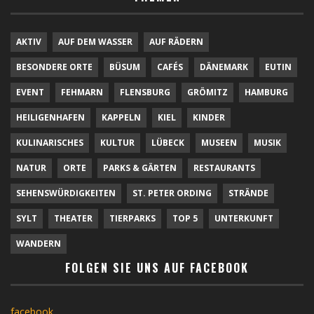
AKTIV
AUF DEM WASSER
AUF RÄDERN
BESONDERE ORTE
BÜSUM
CAFÉS
DÄNEMARK
EUTIN
EVENT
FEHMARN
FLENSBURG
GRÖMITZ
HAMBURG
HEILIGENHAFEN
KAPPELN
KIEL
KINDER
KULINARISCHES
KULTUR
LÜBECK
MUSEEN
MUSIK
NATUR
ORTE
PARKS & GÄRTEN
RESTAURANTS
SEHENSWÜRDIGKEITEN
ST. PETER ORDING
STRÄNDE
SYLT
THEATER
TIERPARKS
TOP 5
UNTERKUNFT
WANDERN
FOLGEN SIE UNS AUF FACEBOOK
facebook