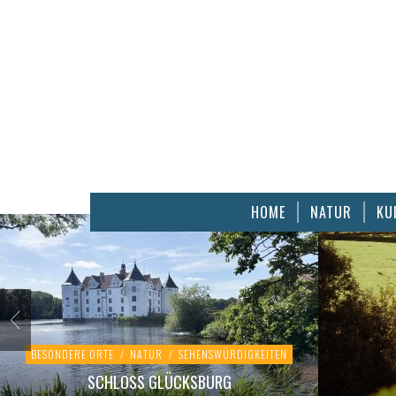
HOME
NATUR
KU
BESONDERE ORTE
/
NATUR
/
SEHENSWÜRDIGKEITEN
SCHLOSS GLÜCKSBURG