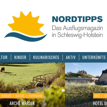
LTUR
KINDER
KULINARISCHES
AKTIV
UNTERKÜNFTE
KINDER
/
NATUR
/
TIERPARKS
SYLT
/
U
ARCHE WARDER
HOTEL D