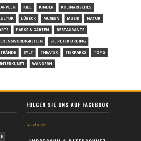
KAPPELN
KIEL
KINDER
KULINARISCHES
KULTUR
LÜBECK
MUSEEN
MUSIK
NATUR
ORTE
PARKS & GÄRTEN
RESTAURANTS
SEHENSWÜRDIGKEITEN
ST. PETER ORDING
STRÄNDE
SYLT
THEATER
TIERPARKS
TOP 5
UNTERKUNFT
WANDERN
FOLGEN SIE UNS AUF FACEBOOK
facebook
TE