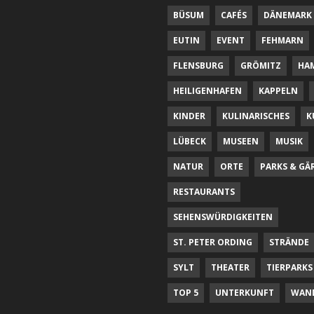
BÜSUM
CAFÉS
DÄNEMARK
EUTIN
EVENT
FEHMARN
FLENSBURG
GRÖMITZ
HA
HEILIGENHAFEN
KAPPELN
KINDER
KULINARISCHES
K
LÜBECK
MUSEEN
MUSIK
NATUR
ORTE
PARKS & GÄ
RESTAURANTS
SEHENSWÜRDIGKEITEN
ST. PETER ORDING
STRÄNDE
SYLT
THEATER
TIERPARKS
TOP 5
UNTERKUNFT
WAN