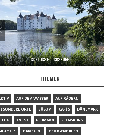
SCHLOSS GLÜCKSBURG
THEMEN
AKTIV
AUF DEM WASSER
AUF RÄDERN
BESONDERE ORTE
BÜSUM
CAFÉS
DÄNEMARK
EUTIN
EVENT
FEHMARN
FLENSBURG
GRÖMITZ
HAMBURG
HEILIGENHAFEN