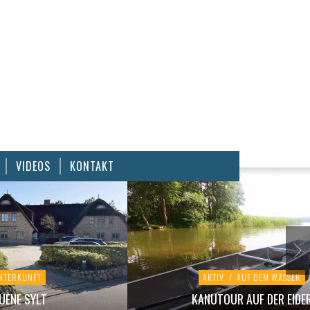
VIDEOS
KONTAKT
NTERKUNFT
AKTIV
/
AUF DEM WASSER
UENE SYLT
KANUTOUR AUF DER EIDE