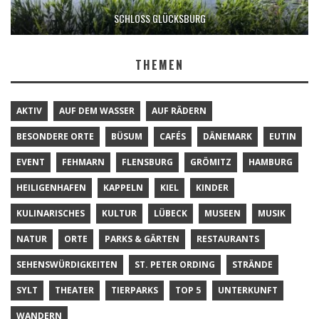
SCHLOSS GLÜCKSBURG
THEMEN
AKTIV
AUF DEM WASSER
AUF RÄDERN
BESONDERE ORTE
BÜSUM
CAFÉS
DÄNEMARK
EUTIN
EVENT
FEHMARN
FLENSBURG
GRÖMITZ
HAMBURG
HEILIGENHAFEN
KAPPELN
KIEL
KINDER
KULINARISCHES
KULTUR
LÜBECK
MUSEEN
MUSIK
NATUR
ORTE
PARKS & GÄRTEN
RESTAURANTS
SEHENSWÜRDIGKEITEN
ST. PETER ORDING
STRÄNDE
SYLT
THEATER
TIERPARKS
TOP 5
UNTERKUNFT
WANDERN