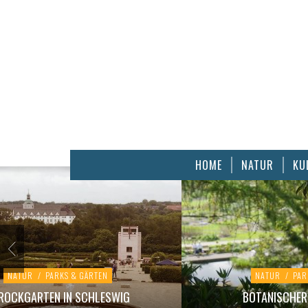
HOME
NATUR
KU
NATUR
/
PARKS & GÄRTEN
NATUR
/
PAR
ROCKGARTEN IN SCHLESWIG
BOTANISCHER 