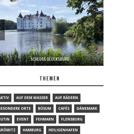
SCHLOSS GLÜCKSBURG
THEMEN
AKTIV
AUF DEM WASSER
AUF RÄDERN
BESONDERE ORTE
BÜSUM
CAFÉS
DÄNEMARK
EUTIN
EVENT
FEHMARN
FLENSBURG
GRÖMITZ
HAMBURG
HEILIGENHAFEN