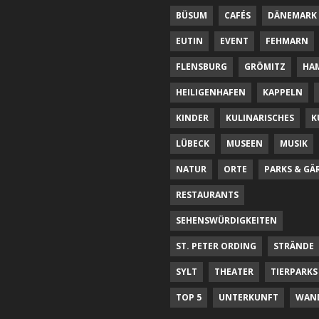
BÜSUM
CAFÉS
DÄNEMARK
EUTIN
EVENT
FEHMARN
FLENSBURG
GRÖMITZ
HA
HEILIGENHAFEN
KAPPELN
KINDER
KULINARISCHES
K
LÜBECK
MUSEEN
MUSIK
NATUR
ORTE
PARKS & GÄ
RESTAURANTS
SEHENSWÜRDIGKEITEN
ST. PETER ORDING
STRÄNDE
SYLT
THEATER
TIERPARKS
TOP 5
UNTERKUNFT
WAN