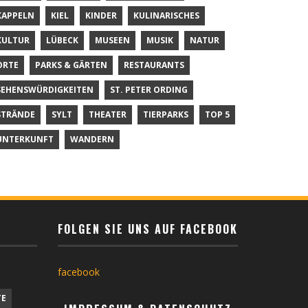
KAPPELN
KIEL
KINDER
KULINARISCHES
KULTUR
LÜBECK
MUSEEN
MUSIK
NATUR
ORTE
PARKS & GÄRTEN
RESTAURANTS
SEHENSWÜRDIGKEITEN
ST. PETER ORDING
STRÄNDE
SYLT
THEATER
TIERPARKS
TOP 5
UNTERKUNFT
WANDERN
FOLGEN SIE UNS AUF FACEBOOK
facebook
TE