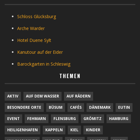
Schloss Glücksburg
Arche Warder
Hotel Duene Sylt
Kanutour auf der Eider
Barockgarten in Schleswig
THEMEN
AKTIV
AUF DEM WASSER
AUF RÄDERN
BESONDERE ORTE
BÜSUM
CAFÉS
DÄNEMARK
EUTIN
EVENT
FEHMARN
FLENSBURG
GRÖMITZ
HAMBURG
HEILIGENHAFEN
KAPPELN
KIEL
KINDER