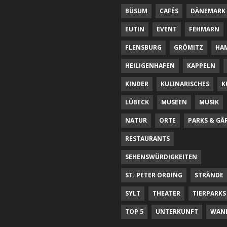
BÜSUM
CAFÉS
DÄNEMARK
EUTIN
EVENT
FEHMARN
FLENSBURG
GRÖMITZ
HA
HEILIGENHAFEN
KAPPELN
KINDER
KULINARISCHES
K
LÜBECK
MUSEEN
MUSIK
NATUR
ORTE
PARKS & GÄ
RESTAURANTS
SEHENSWÜRDIGKEITEN
ST. PETER ORDING
STRÄNDE
SYLT
THEATER
TIERPARKS
TOP 5
UNTERKUNFT
WAN