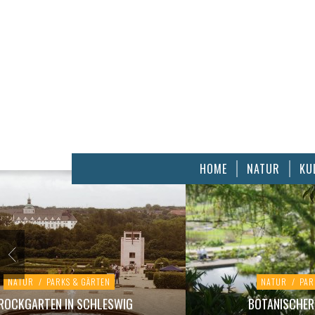
HOME
NATUR
KU
NATUR
/
PARKS & GÄRTEN
NATUR
/
PAR
ROCKGARTEN IN SCHLESWIG
BOTANISCHER 