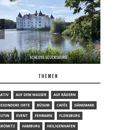
SCHLOSS GLÜCKSBURG
THEMEN
AKTIV
AUF DEM WASSER
AUF RÄDERN
BESONDERE ORTE
BÜSUM
CAFÉS
DÄNEMARK
EUTIN
EVENT
FEHMARN
FLENSBURG
GRÖMITZ
HAMBURG
HEILIGENHAFEN