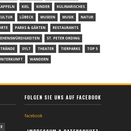
KAPPELN
KIEL
KINDER
KULINARISCHES
KULTUR
LÜBECK
MUSEEN
MUSIK
NATUR
ORTE
PARKS & GÄRTEN
RESTAURANTS
SEHENSWÜRDIGKEITEN
ST. PETER ORDING
STRÄNDE
SYLT
THEATER
TIERPARKS
TOP 5
UNTERKUNFT
WANDERN
FOLGEN SIE UNS AUF FACEBOOK
facebook
TE