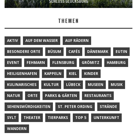
SCHLOSS GLÜCKSBURG
THEMEN
AKTIV
AUF DEM WASSER
AUF RÄDERN
BESONDERE ORTE
BÜSUM
CAFÉS
DÄNEMARK
EUTIN
EVENT
FEHMARN
FLENSBURG
GRÖMITZ
HAMBURG
HEILIGENHAFEN
KAPPELN
KIEL
KINDER
KULINARISCHES
KULTUR
LÜBECK
MUSEEN
MUSIK
NATUR
ORTE
PARKS & GÄRTEN
RESTAURANTS
SEHENSWÜRDIGKEITEN
ST. PETER ORDING
STRÄNDE
SYLT
THEATER
TIERPARKS
TOP 5
UNTERKUNFT
WANDERN