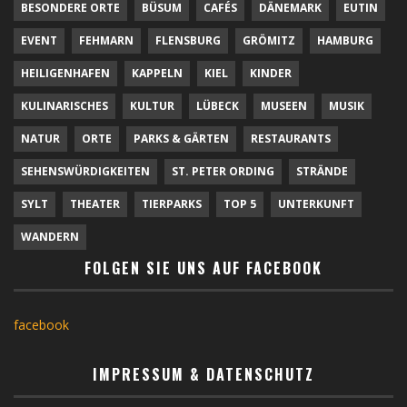
BESONDERE ORTE
BÜSUM
CAFÉS
DÄNEMARK
EUTIN
EVENT
FEHMARN
FLENSBURG
GRÖMITZ
HAMBURG
HEILIGENHAFEN
KAPPELN
KIEL
KINDER
KULINARISCHES
KULTUR
LÜBECK
MUSEEN
MUSIK
NATUR
ORTE
PARKS & GÄRTEN
RESTAURANTS
SEHENSWÜRDIGKEITEN
ST. PETER ORDING
STRÄNDE
SYLT
THEATER
TIERPARKS
TOP 5
UNTERKUNFT
WANDERN
FOLGEN SIE UNS AUF FACEBOOK
facebook
IMPRESSUM & DATENSCHUTZ