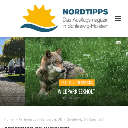
NATUR
/
TIERPARKS
WILDPARK EEKHOLT
24. April 2026
Home
»
Ferienhaus in Søndervig, DK
»
Sondervig DK-Kueche01