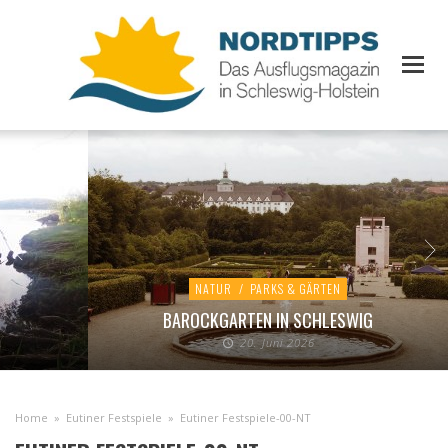
NATUR
/
PARKS & GÄRTEN
BAROCKGARTEN IN SCHLESWIG
20. Juni 2026
Home
»
Eutiner Festspiele
»
Eutiner Festspiele-00-NT