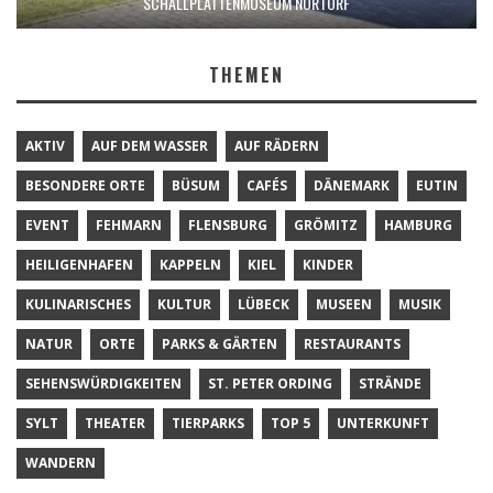
SCHALLPLATTENMUSEUM NORTORF
THEMEN
AKTIV
AUF DEM WASSER
AUF RÄDERN
BESONDERE ORTE
BÜSUM
CAFÉS
DÄNEMARK
EUTIN
EVENT
FEHMARN
FLENSBURG
GRÖMITZ
HAMBURG
HEILIGENHAFEN
KAPPELN
KIEL
KINDER
KULINARISCHES
KULTUR
LÜBECK
MUSEEN
MUSIK
NATUR
ORTE
PARKS & GÄRTEN
RESTAURANTS
SEHENSWÜRDIGKEITEN
ST. PETER ORDING
STRÄNDE
SYLT
THEATER
TIERPARKS
TOP 5
UNTERKUNFT
WANDERN