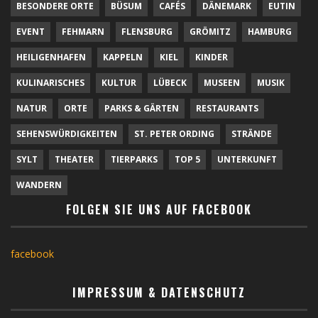
BESONDERE ORTE
BÜSUM
CAFÉS
DÄNEMARK
EUTIN
EVENT
FEHMARN
FLENSBURG
GRÖMITZ
HAMBURG
HEILIGENHAFEN
KAPPELN
KIEL
KINDER
KULINARISCHES
KULTUR
LÜBECK
MUSEEN
MUSIK
NATUR
ORTE
PARKS & GÄRTEN
RESTAURANTS
SEHENSWÜRDIGKEITEN
ST. PETER ORDING
STRÄNDE
SYLT
THEATER
TIERPARKS
TOP 5
UNTERKUNFT
WANDERN
FOLGEN SIE UNS AUF FACEBOOK
facebook
IMPRESSUM & DATENSCHUTZ