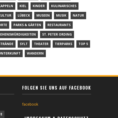
KAPPELN
KIEL
KINDER
KULINARISCHES
KULTUR
LÜBECK
MUSEEN
MUSIK
NATUR
ORTE
PARKS & GÄRTEN
RESTAURANTS
SEHENSWÜRDIGKEITEN
ST. PETER ORDING
STRÄNDE
SYLT
THEATER
TIERPARKS
TOP 5
UNTERKUNFT
WANDERN
FOLGEN SIE UNS AUF FACEBOOK
facebook
TE