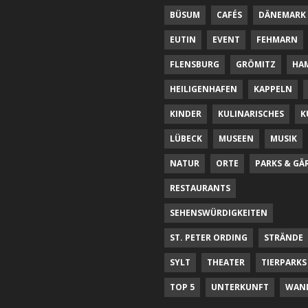
BÜSUM
CAFÉS
DÄNEMARK
EUTIN
EVENT
FEHMARN
FLENSBURG
GRÖMITZ
HA
HEILIGENHAFEN
KAPPELN
KINDER
KULINARISCHES
K
LÜBECK
MUSEEN
MUSIK
NATUR
ORTE
PARKS & GÄ
RESTAURANTS
SEHENSWÜRDIGKEITEN
ST. PETER ORDING
STRÄNDE
SYLT
THEATER
TIERPARKS
TOP 5
UNTERKUNFT
WAN