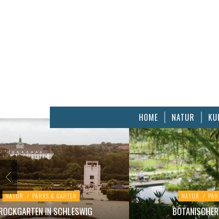
HOME
NATUR
KU
NATUR
/
PARKS & GÄRTEN
NATUR
/
PAR
ROCKGARTEN IN SCHLESWIG
BOTANISCHER 