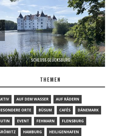
SCHLOSS GLÜCKSBURG
THEMEN
AKTIV
AUF DEM WASSER
AUF RÄDERN
BESONDERE ORTE
BÜSUM
CAFÉS
DÄNEMARK
EUTIN
EVENT
FEHMARN
FLENSBURG
GRÖMITZ
HAMBURG
HEILIGENHAFEN