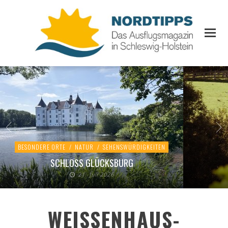
BESONDERE ORTE
/
NATUR
/
SEHENSWÜRDIGKEITEN
SCHLOSS GLÜCKSBURG
21. Juli 2026
WEISSENHAUS-