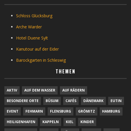
Schloss Glücksburg
Arche Warder
Hotel Duene Sylt
Kanutour auf der Eider
Barockgarten in Schleswig
THEMEN
AKTIV
AUF DEM WASSER
AUF RÄDERN
BESONDERE ORTE
BÜSUM
CAFÉS
DÄNEMARK
EUTIN
EVENT
FEHMARN
FLENSBURG
GRÖMITZ
HAMBURG
HEILIGENHAFEN
KAPPELN
KIEL
KINDER