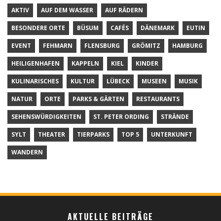
AKTIV
AUF DEM WASSER
AUF RÄDERN
BESONDERE ORTE
BÜSUM
CAFÉS
DÄNEMARK
EUTIN
EVENT
FEHMARN
FLENSBURG
GRÖMITZ
HAMBURG
HEILIGENHAFEN
KAPPELN
KIEL
KINDER
KULINARISCHES
KULTUR
LÜBECK
MUSEEN
MUSIK
NATUR
ORTE
PARKS & GÄRTEN
RESTAURANTS
SEHENSWÜRDIGKEITEN
ST. PETER ORDING
STRÄNDE
SYLT
THEATER
TIERPARKS
TOP 5
UNTERKUNFT
WANDERN
AKTUELLE BEITRÄGE