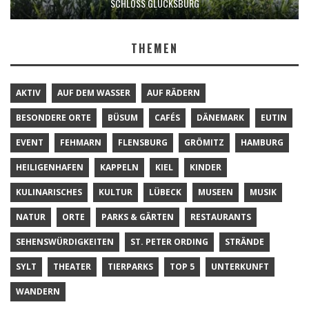
SCHLOSS GLÜCKSBURG
THEMEN
AKTIV
AUF DEM WASSER
AUF RÄDERN
BESONDERE ORTE
BÜSUM
CAFÉS
DÄNEMARK
EUTIN
EVENT
FEHMARN
FLENSBURG
GRÖMITZ
HAMBURG
HEILIGENHAFEN
KAPPELN
KIEL
KINDER
KULINARISCHES
KULTUR
LÜBECK
MUSEEN
MUSIK
NATUR
ORTE
PARKS & GÄRTEN
RESTAURANTS
SEHENSWÜRDIGKEITEN
ST. PETER ORDING
STRÄNDE
SYLT
THEATER
TIERPARKS
TOP 5
UNTERKUNFT
WANDERN