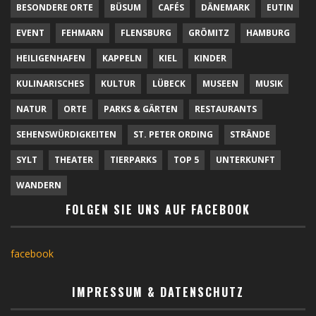
BESONDERE ORTE
BÜSUM
CAFÉS
DÄNEMARK
EUTIN
EVENT
FEHMARN
FLENSBURG
GRÖMITZ
HAMBURG
HEILIGENHAFEN
KAPPELN
KIEL
KINDER
KULINARISCHES
KULTUR
LÜBECK
MUSEEN
MUSIK
NATUR
ORTE
PARKS & GÄRTEN
RESTAURANTS
SEHENSWÜRDIGKEITEN
ST. PETER ORDING
STRÄNDE
SYLT
THEATER
TIERPARKS
TOP 5
UNTERKUNFT
WANDERN
FOLGEN SIE UNS AUF FACEBOOK
facebook
IMPRESSUM & DATENSCHUTZ