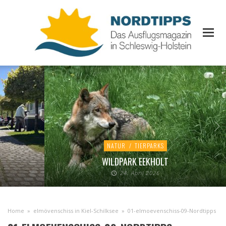
NATUR
/
TIERPARKS
WILDPARK EEKHOLT
24. April 2026
Home
»
elmövenschiss in Kiel-Schilksee
»
01-elmoevenschiss-09-Nordtipps