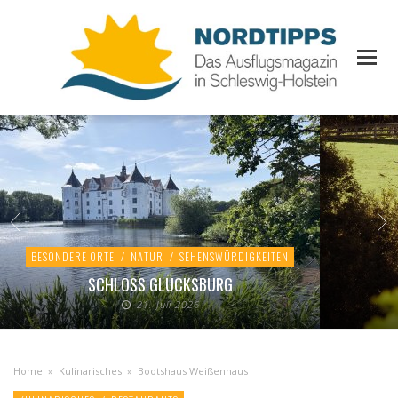
BESONDERE ORTE
/
NATUR
/
SEHENSWÜRDIGKEITEN
SCHLOSS GLÜCKSBURG
21. Juli 2026
Home
»
Kulinarisches
»
Bootshaus Weißenhaus