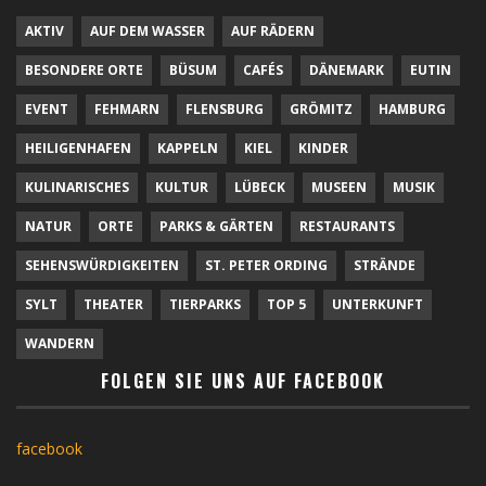
AKTIV
AUF DEM WASSER
AUF RÄDERN
BESONDERE ORTE
BÜSUM
CAFÉS
DÄNEMARK
EUTIN
EVENT
FEHMARN
FLENSBURG
GRÖMITZ
HAMBURG
HEILIGENHAFEN
KAPPELN
KIEL
KINDER
KULINARISCHES
KULTUR
LÜBECK
MUSEEN
MUSIK
NATUR
ORTE
PARKS & GÄRTEN
RESTAURANTS
SEHENSWÜRDIGKEITEN
ST. PETER ORDING
STRÄNDE
SYLT
THEATER
TIERPARKS
TOP 5
UNTERKUNFT
WANDERN
FOLGEN SIE UNS AUF FACEBOOK
facebook