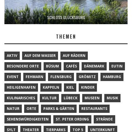
SCHLOSS GLÜCKSBURG
THEMEN
AKTIV
AUF DEM WASSER
AUF RÄDERN
BESONDERE ORTE
BÜSUM
CAFÉS
DÄNEMARK
EUTIN
EVENT
FEHMARN
FLENSBURG
GRÖMITZ
HAMBURG
HEILIGENHAFEN
KAPPELN
KIEL
KINDER
KULINARISCHES
KULTUR
LÜBECK
MUSEEN
MUSIK
NATUR
ORTE
PARKS & GÄRTEN
RESTAURANTS
SEHENSWÜRDIGKEITEN
ST. PETER ORDING
STRÄNDE
SYLT
THEATER
TIERPARKS
TOP 5
UNTERKUNFT