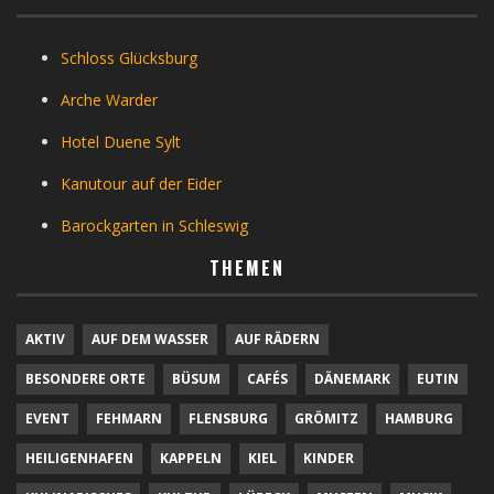
Schloss Glücksburg
Arche Warder
Hotel Duene Sylt
Kanutour auf der Eider
Barockgarten in Schleswig
THEMEN
AKTIV
AUF DEM WASSER
AUF RÄDERN
BESONDERE ORTE
BÜSUM
CAFÉS
DÄNEMARK
EUTIN
EVENT
FEHMARN
FLENSBURG
GRÖMITZ
HAMBURG
HEILIGENHAFEN
KAPPELN
KIEL
KINDER