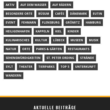
AKTIV
AUF DEM WASSER
AUF RÄDERN
BESONDERE ORTE
BÜSUM
CAFÉS
DÄNEMARK
EUTIN
EVENT
FEHMARN
FLENSBURG
GRÖMITZ
HAMBURG
HEILIGENHAFEN
KAPPELN
KIEL
KINDER
KULINARISCHES
KULTUR
LÜBECK
MUSEEN
MUSIK
NATUR
ORTE
PARKS & GÄRTEN
RESTAURANTS
SEHENSWÜRDIGKEITEN
ST. PETER ORDING
STRÄNDE
SYLT
THEATER
TIERPARKS
TOP 5
UNTERKUNFT
WANDERN
AKTUELLE BEITRÄGE