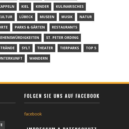
KAPPELN
KIEL
KINDER
KULINARISCHES
KULTUR
LÜBECK
MUSEEN
MUSIK
NATUR
ORTE
PARKS & GÄRTEN
RESTAURANTS
SEHENSWÜRDIGKEITEN
ST. PETER ORDING
STRÄNDE
SYLT
THEATER
TIERPARKS
TOP 5
UNTERKUNFT
WANDERN
FOLGEN SIE UNS AUF FACEBOOK
facebook
TE