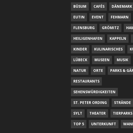
BÜSUM
CAFÉS
DÄNEMARK
EUTIN
EVENT
FEHMARN
FLENSBURG
GRÖMITZ
HA
HEILIGENHAFEN
KAPPELN
KINDER
KULINARISCHES
K
LÜBECK
MUSEEN
MUSIK
NATUR
ORTE
PARKS & GÄ
RESTAURANTS
SEHENSWÜRDIGKEITEN
ST. PETER ORDING
STRÄNDE
SYLT
THEATER
TIERPARKS
TOP 5
UNTERKUNFT
WAN