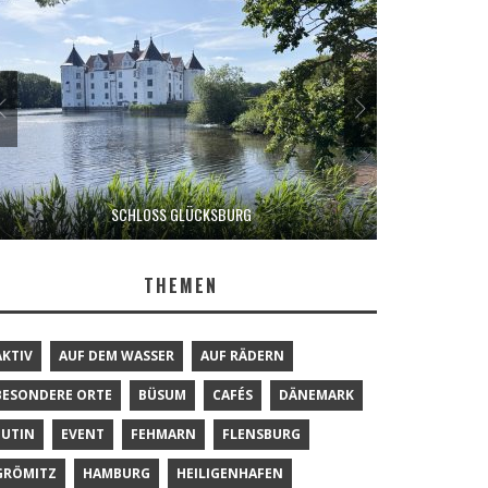
SCHLOSS GLÜCKSBURG
THEMEN
AKTIV
AUF DEM WASSER
AUF RÄDERN
BESONDERE ORTE
BÜSUM
CAFÉS
DÄNEMARK
EUTIN
EVENT
FEHMARN
FLENSBURG
GRÖMITZ
HAMBURG
HEILIGENHAFEN