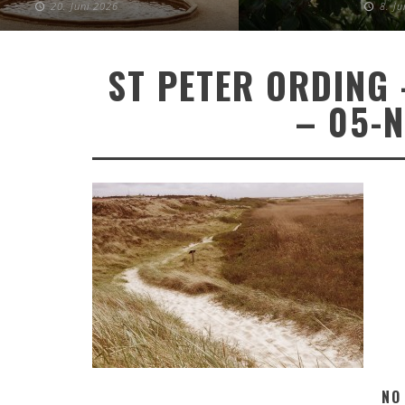
20. Juni 2026
8. J
ST PETER ORDING
– 05-
NO