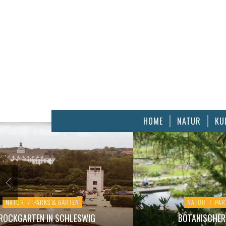
HOME
NATUR
KU
NATUR
/
PARKS & GÄRTEN
NATUR
/
PAR
ROCKGARTEN IN SCHLESWIG
BOTANISCHER 