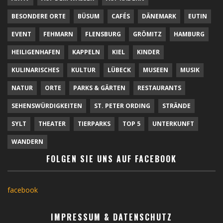
BESONDERE ORTE
BÜSUM
CAFÉS
DÄNEMARK
EUTIN
EVENT
FEHMARN
FLENSBURG
GRÖMITZ
HAMBURG
HEILIGENHAFEN
KAPPELN
KIEL
KINDER
KULINARISCHES
KULTUR
LÜBECK
MUSEEN
MUSIK
NATUR
ORTE
PARKS & GÄRTEN
RESTAURANTS
SEHENSWÜRDIGKEITEN
ST. PETER ORDING
STRÄNDE
SYLT
THEATER
TIERPARKS
TOP 5
UNTERKUNFT
WANDERN
FOLGEN SIE UNS AUF FACEBOOK
facebook
IMPRESSUM & DATENSCHUTZ