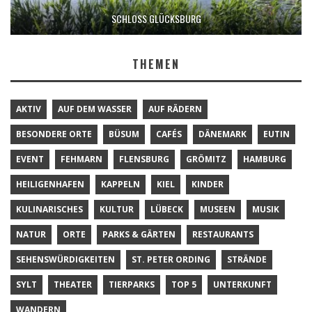
SCHLOSS GLÜCKSBURG
THEMEN
AKTIV
AUF DEM WASSER
AUF RÄDERN
BESONDERE ORTE
BÜSUM
CAFÉS
DÄNEMARK
EUTIN
EVENT
FEHMARN
FLENSBURG
GRÖMITZ
HAMBURG
HEILIGENHAFEN
KAPPELN
KIEL
KINDER
KULINARISCHES
KULTUR
LÜBECK
MUSEEN
MUSIK
NATUR
ORTE
PARKS & GÄRTEN
RESTAURANTS
SEHENSWÜRDIGKEITEN
ST. PETER ORDING
STRÄNDE
SYLT
THEATER
TIERPARKS
TOP 5
UNTERKUNFT
WANDERN