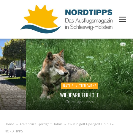
NATUR
/
TIERPARKS
WILDPARK EEKHOLT
24. April 2026
Home
»
Adventure Fjordgolf Holnis
»
12-Minigolf Fjordgolf Holnis –
NORDTIPPS