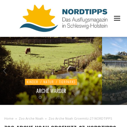
KINDER
/
NATUR
/
TIERPARKS
ARCHE WARDER
19. Juli 2026
Home
»
Zoo Arche Noah
»
Zoo Arche Noah Groemitz-27-NORDTIPPS