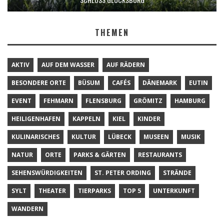
THEMEN
AKTIV
AUF DEM WASSER
AUF RÄDERN
BESONDERE ORTE
BÜSUM
CAFÉS
DÄNEMARK
EUTIN
EVENT
FEHMARN
FLENSBURG
GRÖMITZ
HAMBURG
HEILIGENHAFEN
KAPPELN
KIEL
KINDER
KULINARISCHES
KULTUR
LÜBECK
MUSEEN
MUSIK
NATUR
ORTE
PARKS & GÄRTEN
RESTAURANTS
SEHENSWÜRDIGKEITEN
ST. PETER ORDING
STRÄNDE
SYLT
THEATER
TIERPARKS
TOP 5
UNTERKUNFT
WANDERN