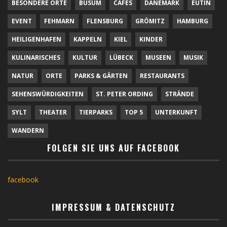
BESONDERE ORTE
BÜSUM
CAFÉS
DÄNEMARK
EUTIN
EVENT
FEHMARN
FLENSBURG
GRÖMITZ
HAMBURG
HEILIGENHAFEN
KAPPELN
KIEL
KINDER
KULINARISCHES
KULTUR
LÜBECK
MUSEEN
MUSIK
NATUR
ORTE
PARKS & GÄRTEN
RESTAURANTS
SEHENSWÜRDIGKEITEN
ST. PETER ORDING
STRÄNDE
SYLT
THEATER
TIERPARKS
TOP 5
UNTERKUNFT
WANDERN
FOLGEN SIE UNS AUF FACEBOOK
facebook
IMPRESSUM & DATENSCHUTZ