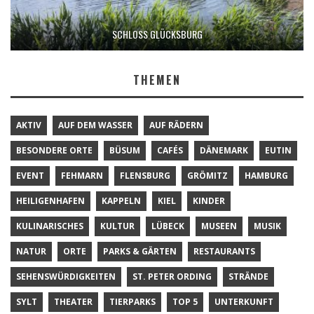
SCHLOSS GLÜCKSBURG
THEMEN
AKTIV
AUF DEM WASSER
AUF RÄDERN
BESONDERE ORTE
BÜSUM
CAFÉS
DÄNEMARK
EUTIN
EVENT
FEHMARN
FLENSBURG
GRÖMITZ
HAMBURG
HEILIGENHAFEN
KAPPELN
KIEL
KINDER
KULINARISCHES
KULTUR
LÜBECK
MUSEEN
MUSIK
NATUR
ORTE
PARKS & GÄRTEN
RESTAURANTS
SEHENSWÜRDIGKEITEN
ST. PETER ORDING
STRÄNDE
SYLT
THEATER
TIERPARKS
TOP 5
UNTERKUNFT