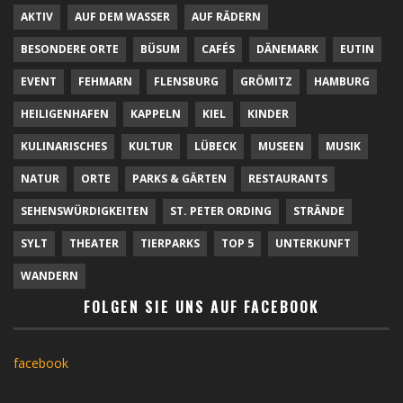
AKTIV
AUF DEM WASSER
AUF RÄDERN
BESONDERE ORTE
BÜSUM
CAFÉS
DÄNEMARK
EUTIN
EVENT
FEHMARN
FLENSBURG
GRÖMITZ
HAMBURG
HEILIGENHAFEN
KAPPELN
KIEL
KINDER
KULINARISCHES
KULTUR
LÜBECK
MUSEEN
MUSIK
NATUR
ORTE
PARKS & GÄRTEN
RESTAURANTS
SEHENSWÜRDIGKEITEN
ST. PETER ORDING
STRÄNDE
SYLT
THEATER
TIERPARKS
TOP 5
UNTERKUNFT
WANDERN
FOLGEN SIE UNS AUF FACEBOOK
facebook