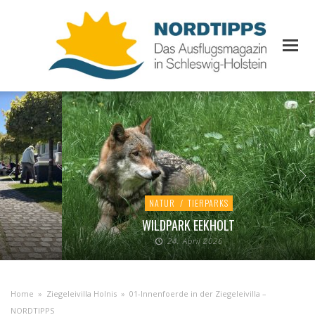
NATUR
/
TIERPARKS
WILDPARK EEKHOLT
24. April 2026
Home
»
Ziegeleivilla Holnis
»
01-Innenfoerde in der Ziegeleivilla –
NORDTIPPS