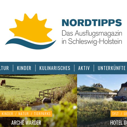
LTUR
KINDER
KULINARISCHES
AKTIV
UNTERKÜNFTE
KINDER
/
NATUR
/
TIERPARKS
SYLT
/
U
ARCHE WARDER
HOTEL D