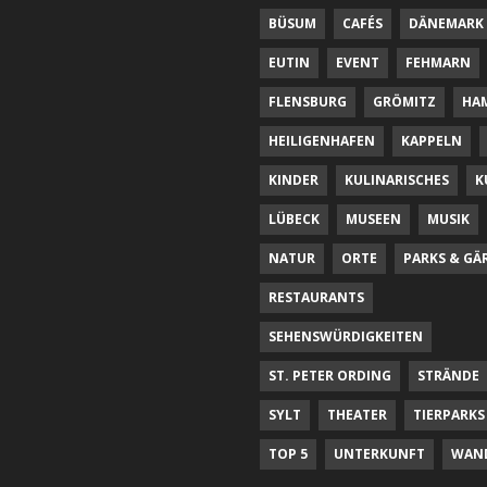
BÜSUM
CAFÉS
DÄNEMARK
EUTIN
EVENT
FEHMARN
FLENSBURG
GRÖMITZ
HA
HEILIGENHAFEN
KAPPELN
KINDER
KULINARISCHES
K
LÜBECK
MUSEEN
MUSIK
NATUR
ORTE
PARKS & GÄ
RESTAURANTS
SEHENSWÜRDIGKEITEN
ST. PETER ORDING
STRÄNDE
SYLT
THEATER
TIERPARKS
TOP 5
UNTERKUNFT
WAN