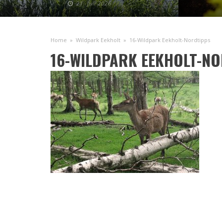
21. Juli 2026
Home
»
Wildpark Eekholt
»
16-Wildpark Eekholt-Nordtipps
16-WILDPARK EEKHOLT-N