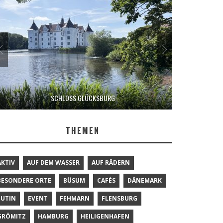
SCHLOSS GLÜCKSBURG
THEMEN
AKTIV
AUF DEM WASSER
AUF RÄDERN
BESONDERE ORTE
BÜSUM
CAFÉS
DÄNEMARK
EUTIN
EVENT
FEHMARN
FLENSBURG
GRÖMITZ
HAMBURG
HEILIGENHAFEN