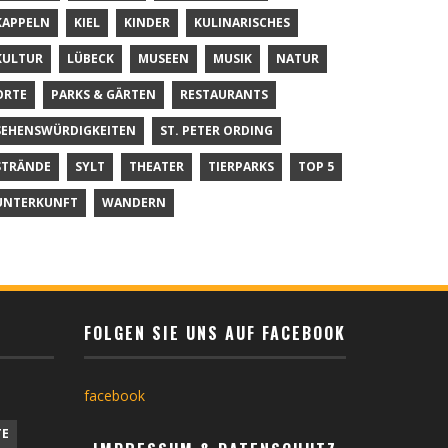
KAPPELN
KIEL
KINDER
KULINARISCHES
KULTUR
LÜBECK
MUSEEN
MUSIK
NATUR
ORTE
PARKS & GÄRTEN
RESTAURANTS
SEHENSWÜRDIGKEITEN
ST. PETER ORDING
STRÄNDE
SYLT
THEATER
TIERPARKS
TOP 5
UNTERKUNFT
WANDERN
FOLGEN SIE UNS AUF FACEBOOK
facebook
TE