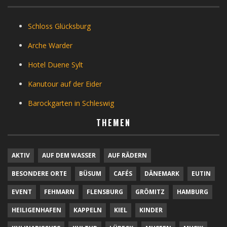
Schloss Glücksburg
Arche Warder
Hotel Duene Sylt
Kanutour auf der Eider
Barockgarten in Schleswig
THEMEN
AKTIV
AUF DEM WASSER
AUF RÄDERN
BESONDERE ORTE
BÜSUM
CAFÉS
DÄNEMARK
EUTIN
EVENT
FEHMARN
FLENSBURG
GRÖMITZ
HAMBURG
HEILIGENHAFEN
KAPPELN
KIEL
KINDER