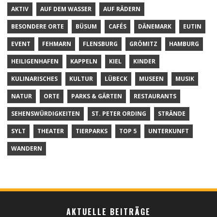
AKTIV
AUF DEM WASSER
AUF RÄDERN
BESONDERE ORTE
BÜSUM
CAFÉS
DÄNEMARK
EUTIN
EVENT
FEHMARN
FLENSBURG
GRÖMITZ
HAMBURG
HEILIGENHAFEN
KAPPELN
KIEL
KINDER
KULINARISCHES
KULTUR
LÜBECK
MUSEEN
MUSIK
NATUR
ORTE
PARKS & GÄRTEN
RESTAURANTS
SEHENSWÜRDIGKEITEN
ST. PETER ORDING
STRÄNDE
SYLT
THEATER
TIERPARKS
TOP 5
UNTERKUNFT
WANDERN
AKTUELLE BEITRÄGE