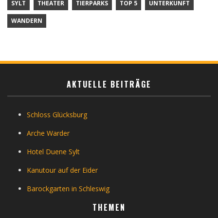
SYLT
THEATER
TIERPARKS
TOP 5
UNTERKUNFT
WANDERN
AKTUELLE BEITRÄGE
Schloss Glücksburg
Arche Warder
Hotel Duene Sylt
Kanutour auf der Eider
Barockgarten in Schleswig
THEMEN