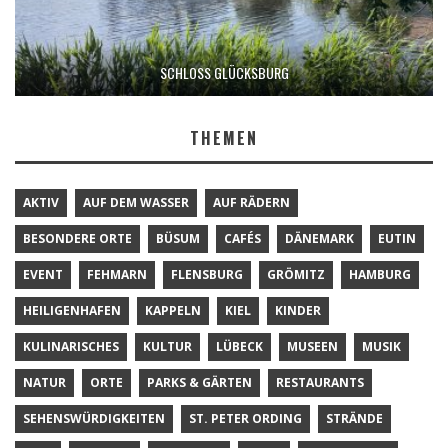
SCHLOSS GLÜCKSBURG
THEMEN
AKTIV
AUF DEM WASSER
AUF RÄDERN
BESONDERE ORTE
BÜSUM
CAFÉS
DÄNEMARK
EUTIN
EVENT
FEHMARN
FLENSBURG
GRÖMITZ
HAMBURG
HEILIGENHAFEN
KAPPELN
KIEL
KINDER
KULINARISCHES
KULTUR
LÜBECK
MUSEEN
MUSIK
NATUR
ORTE
PARKS & GÄRTEN
RESTAURANTS
SEHENSWÜRDIGKEITEN
ST. PETER ORDING
STRÄNDE