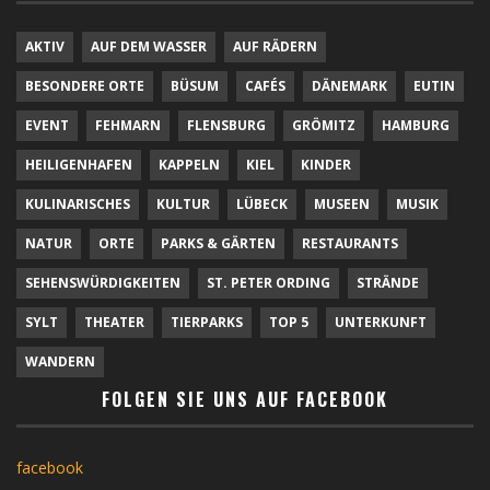
AKTIV
AUF DEM WASSER
AUF RÄDERN
BESONDERE ORTE
BÜSUM
CAFÉS
DÄNEMARK
EUTIN
EVENT
FEHMARN
FLENSBURG
GRÖMITZ
HAMBURG
HEILIGENHAFEN
KAPPELN
KIEL
KINDER
KULINARISCHES
KULTUR
LÜBECK
MUSEEN
MUSIK
NATUR
ORTE
PARKS & GÄRTEN
RESTAURANTS
SEHENSWÜRDIGKEITEN
ST. PETER ORDING
STRÄNDE
SYLT
THEATER
TIERPARKS
TOP 5
UNTERKUNFT
WANDERN
FOLGEN SIE UNS AUF FACEBOOK
facebook