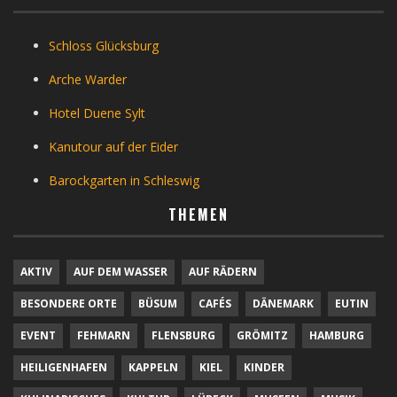
Schloss Glücksburg
Arche Warder
Hotel Duene Sylt
Kanutour auf der Eider
Barockgarten in Schleswig
THEMEN
AKTIV
AUF DEM WASSER
AUF RÄDERN
BESONDERE ORTE
BÜSUM
CAFÉS
DÄNEMARK
EUTIN
EVENT
FEHMARN
FLENSBURG
GRÖMITZ
HAMBURG
HEILIGENHAFEN
KAPPELN
KIEL
KINDER