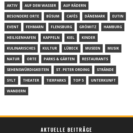
AKTIV
AUF DEM WASSER
AUF RÄDERN
BESONDERE ORTE
BÜSUM
CAFÉS
DÄNEMARK
EUTIN
EVENT
FEHMARN
FLENSBURG
GRÖMITZ
HAMBURG
HEILIGENHAFEN
KAPPELN
KIEL
KINDER
KULINARISCHES
KULTUR
LÜBECK
MUSEEN
MUSIK
NATUR
ORTE
PARKS & GÄRTEN
RESTAURANTS
SEHENSWÜRDIGKEITEN
ST. PETER ORDING
STRÄNDE
SYLT
THEATER
TIERPARKS
TOP 5
UNTERKUNFT
WANDERN
AKTUELLE BEITRÄGE