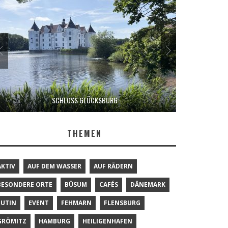
SCHLOSS GLÜCKSBURG
THEMEN
AKTIV
AUF DEM WASSER
AUF RÄDERN
BESONDERE ORTE
BÜSUM
CAFÉS
DÄNEMARK
EUTIN
EVENT
FEHMARN
FLENSBURG
GRÖMITZ
HAMBURG
HEILIGENHAFEN