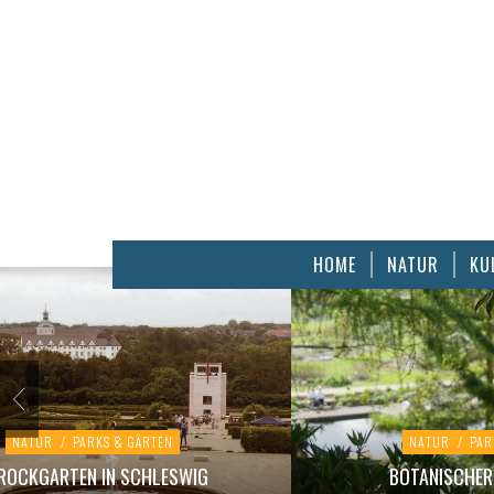
HOME
NATUR
KU
NATUR
/
PARKS & GÄRTEN
NATUR
/
PAR
ROCKGARTEN IN SCHLESWIG
BOTANISCHER 