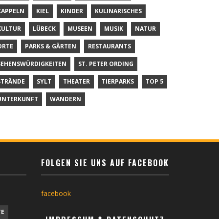
KAPPELN
KIEL
KINDER
KULINARISCHES
KULTUR
LÜBECK
MUSEEN
MUSIK
NATUR
ORTE
PARKS & GÄRTEN
RESTAURANTS
SEHENSWÜRDIGKEITEN
ST. PETER ORDING
STRÄNDE
SYLT
THEATER
TIERPARKS
TOP 5
UNTERKUNFT
WANDERN
FOLGEN SIE UNS AUF FACEBOOK
facebook
TE