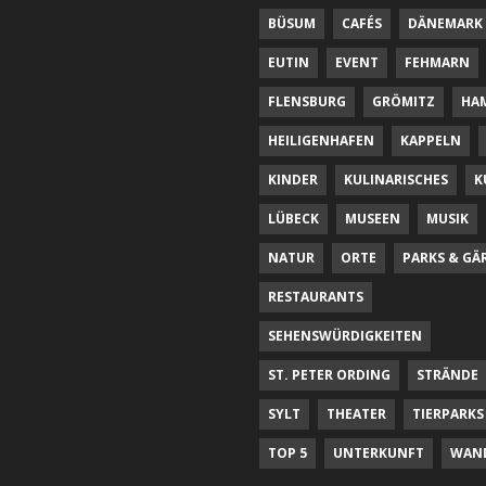
BÜSUM
CAFÉS
DÄNEMARK
EUTIN
EVENT
FEHMARN
FLENSBURG
GRÖMITZ
HA
HEILIGENHAFEN
KAPPELN
KINDER
KULINARISCHES
K
LÜBECK
MUSEEN
MUSIK
NATUR
ORTE
PARKS & GÄ
RESTAURANTS
SEHENSWÜRDIGKEITEN
ST. PETER ORDING
STRÄNDE
SYLT
THEATER
TIERPARKS
TOP 5
UNTERKUNFT
WAN