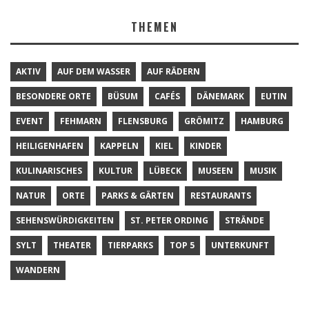
THEMEN
AKTIV
AUF DEM WASSER
AUF RÄDERN
BESONDERE ORTE
BÜSUM
CAFÉS
DÄNEMARK
EUTIN
EVENT
FEHMARN
FLENSBURG
GRÖMITZ
HAMBURG
HEILIGENHAFEN
KAPPELN
KIEL
KINDER
KULINARISCHES
KULTUR
LÜBECK
MUSEEN
MUSIK
NATUR
ORTE
PARKS & GÄRTEN
RESTAURANTS
SEHENSWÜRDIGKEITEN
ST. PETER ORDING
STRÄNDE
SYLT
THEATER
TIERPARKS
TOP 5
UNTERKUNFT
WANDERN