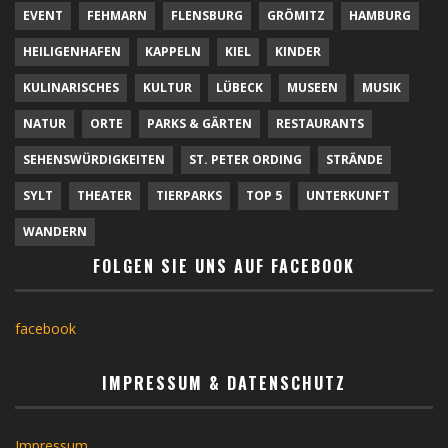
EVENT
FEHMARN
FLENSBURG
GRÖMITZ
HAMBURG
HEILIGENHAFEN
KAPPELN
KIEL
KINDER
KULINARISCHES
KULTUR
LÜBECK
MUSEEN
MUSIK
NATUR
ORTE
PARKS & GÄRTEN
RESTAURANTS
SEHENSWÜRDIGKEITEN
ST. PETER ORDING
STRÄNDE
SYLT
THEATER
TIERPARKS
TOP 5
UNTERKUNFT
WANDERN
FOLGEN SIE UNS AUF FACEBOOK
facebook
IMPRESSUM & DATENSCHUTZ
Impressum