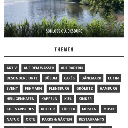
SCHLOSS GLÜCKSBURG
THEMEN
AKTIV
AUF DEM WASSER
AUF RÄDERN
BESONDERE ORTE
BÜSUM
CAFÉS
DÄNEMARK
EUTIN
EVENT
FEHMARN
FLENSBURG
GRÖMITZ
HAMBURG
HEILIGENHAFEN
KAPPELN
KIEL
KINDER
KULINARISCHES
KULTUR
LÜBECK
MUSEEN
MUSIK
NATUR
ORTE
PARKS & GÄRTEN
RESTAURANTS