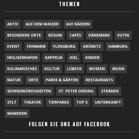
THEMEN
AKTIV
AUF DEM WASSER
AUF RÄDERN
BESONDERE ORTE
BÜSUM
CAFÉS
DÄNEMARK
EUTIN
EVENT
FEHMARN
FLENSBURG
GRÖMITZ
HAMBURG
HEILIGENHAFEN
KAPPELN
KIEL
KINDER
KULINARISCHES
KULTUR
LÜBECK
MUSEEN
MUSIK
NATUR
ORTE
PARKS & GÄRTEN
RESTAURANTS
SEHENSWÜRDIGKEITEN
ST. PETER ORDING
STRÄNDE
SYLT
THEATER
TIERPARKS
TOP 5
UNTERKUNFT
WANDERN
FOLGEN SIE UNS AUF FACEBOOK