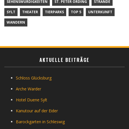
SEHENSWÜRDIGKEITEN
ST. PETER ORDING
STRÄNDE
SYLT
THEATER
TIERPARKS
TOP 5
UNTERKUNFT
WANDERN
AKTUELLE BEITRÄGE
Schloss Glücksburg
Arche Warder
Hotel Duene Sylt
Kanutour auf der Eider
Barockgarten in Schleswig