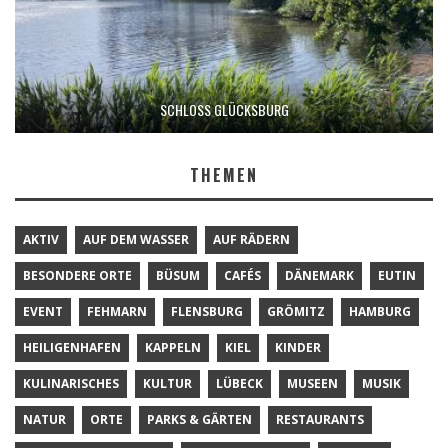
SCHLOSS GLÜCKSBURG
THEMEN
AKTIV
AUF DEM WASSER
AUF RÄDERN
BESONDERE ORTE
BÜSUM
CAFÉS
DÄNEMARK
EUTIN
EVENT
FEHMARN
FLENSBURG
GRÖMITZ
HAMBURG
HEILIGENHAFEN
KAPPELN
KIEL
KINDER
KULINARISCHES
KULTUR
LÜBECK
MUSEEN
MUSIK
NATUR
ORTE
PARKS & GÄRTEN
RESTAURANTS