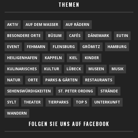
THEMEN
AKTIV
AUF DEM WASSER
AUF RÄDERN
BESONDERE ORTE
BÜSUM
CAFÉS
DÄNEMARK
EUTIN
EVENT
FEHMARN
FLENSBURG
GRÖMITZ
HAMBURG
HEILIGENHAFEN
KAPPELN
KIEL
KINDER
KULINARISCHES
KULTUR
LÜBECK
MUSEEN
MUSIK
NATUR
ORTE
PARKS & GÄRTEN
RESTAURANTS
SEHENSWÜRDIGKEITEN
ST. PETER ORDING
STRÄNDE
SYLT
THEATER
TIERPARKS
TOP 5
UNTERKUNFT
WANDERN
FOLGEN SIE UNS AUF FACEBOOK