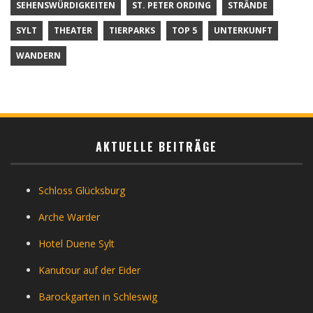
SEHENSWÜRDIGKEITEN
ST. PETER ORDING
STRÄNDE
SYLT
THEATER
TIERPARKS
TOP 5
UNTERKUNFT
WANDERN
AKTUELLE BEITRÄGE
Schloss Glücksburg
Arche Warder
Hotel Duene Sylt
Kanutour auf der Eider
Barockgarten in Schleswig