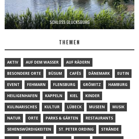
SCHLOSS GLÜCKSBURG
THEMEN
AKTIV
AUF DEM WASSER
AUF RÄDERN
BESONDERE ORTE
BÜSUM
CAFÉS
DÄNEMARK
EUTIN
EVENT
FEHMARN
FLENSBURG
GRÖMITZ
HAMBURG
HEILIGENHAFEN
KAPPELN
KIEL
KINDER
KULINARISCHES
KULTUR
LÜBECK
MUSEEN
MUSIK
NATUR
ORTE
PARKS & GÄRTEN
RESTAURANTS
SEHENSWÜRDIGKEITEN
ST. PETER ORDING
STRÄNDE