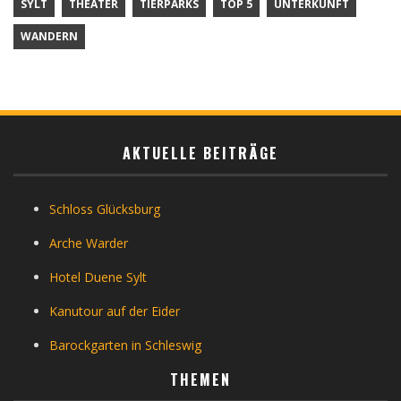
SYLT
THEATER
TIERPARKS
TOP 5
UNTERKUNFT
WANDERN
AKTUELLE BEITRÄGE
Schloss Glücksburg
Arche Warder
Hotel Duene Sylt
Kanutour auf der Eider
Barockgarten in Schleswig
THEMEN