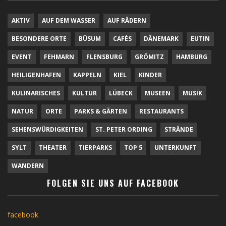
AKTIV
AUF DEM WASSER
AUF RÄDERN
BESONDERE ORTE
BÜSUM
CAFÉS
DÄNEMARK
EUTIN
EVENT
FEHMARN
FLENSBURG
GRÖMITZ
HAMBURG
HEILIGENHAFEN
KAPPELN
KIEL
KINDER
KULINARISCHES
KULTUR
LÜBECK
MUSEEN
MUSIK
NATUR
ORTE
PARKS & GÄRTEN
RESTAURANTS
SEHENSWÜRDIGKEITEN
ST. PETER ORDING
STRÄNDE
SYLT
THEATER
TIERPARKS
TOP 5
UNTERKUNFT
WANDERN
FOLGEN SIE UNS AUF FACEBOOK
facebook