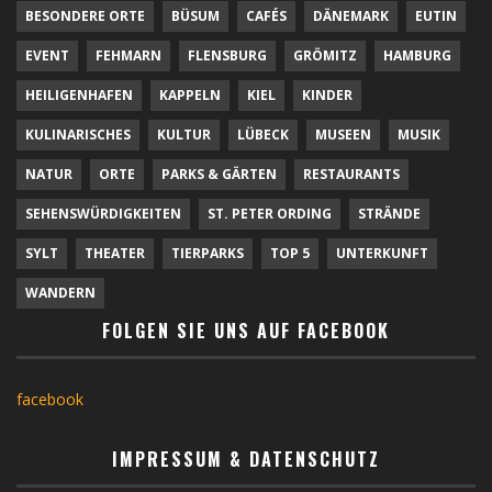
BESONDERE ORTE
BÜSUM
CAFÉS
DÄNEMARK
EUTIN
EVENT
FEHMARN
FLENSBURG
GRÖMITZ
HAMBURG
HEILIGENHAFEN
KAPPELN
KIEL
KINDER
KULINARISCHES
KULTUR
LÜBECK
MUSEEN
MUSIK
NATUR
ORTE
PARKS & GÄRTEN
RESTAURANTS
SEHENSWÜRDIGKEITEN
ST. PETER ORDING
STRÄNDE
SYLT
THEATER
TIERPARKS
TOP 5
UNTERKUNFT
WANDERN
FOLGEN SIE UNS AUF FACEBOOK
facebook
IMPRESSUM & DATENSCHUTZ