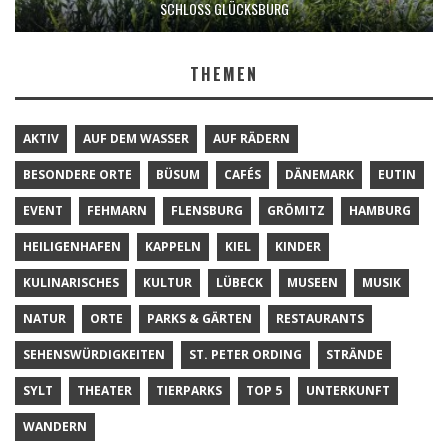
SCHLOSS GLÜCKSBURG
THEMEN
AKTIV
AUF DEM WASSER
AUF RÄDERN
BESONDERE ORTE
BÜSUM
CAFÉS
DÄNEMARK
EUTIN
EVENT
FEHMARN
FLENSBURG
GRÖMITZ
HAMBURG
HEILIGENHAFEN
KAPPELN
KIEL
KINDER
KULINARISCHES
KULTUR
LÜBECK
MUSEEN
MUSIK
NATUR
ORTE
PARKS & GÄRTEN
RESTAURANTS
SEHENSWÜRDIGKEITEN
ST. PETER ORDING
STRÄNDE
SYLT
THEATER
TIERPARKS
TOP 5
UNTERKUNFT
WANDERN