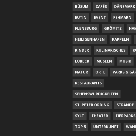
BÜSUM
CAFÉS
DÄNEMARK
EUTIN
EVENT
FEHMARN
FLENSBURG
GRÖMITZ
HA
HEILIGENHAFEN
KAPPELN
KINDER
KULINARISCHES
K
LÜBECK
MUSEEN
MUSIK
NATUR
ORTE
PARKS & GÄ
RESTAURANTS
SEHENSWÜRDIGKEITEN
ST. PETER ORDING
STRÄNDE
SYLT
THEATER
TIERPARKS
TOP 5
UNTERKUNFT
WAN