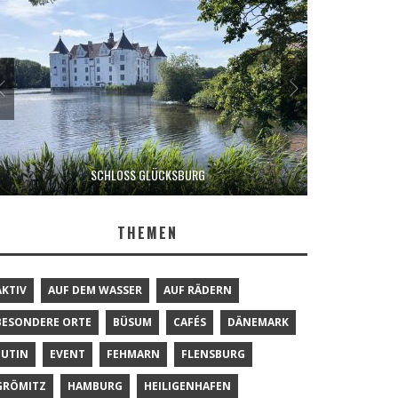
SCHLOSS GLÜCKSBURG
THEMEN
AKTIV
AUF DEM WASSER
AUF RÄDERN
BESONDERE ORTE
BÜSUM
CAFÉS
DÄNEMARK
EUTIN
EVENT
FEHMARN
FLENSBURG
GRÖMITZ
HAMBURG
HEILIGENHAFEN