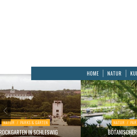
HOME
NATUR
KU
NATUR
/
PARKS & GÄRTEN
NATUR
/
PAR
ROCKGARTEN IN SCHLESWIG
BOTANISCHER 