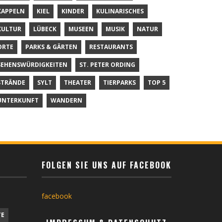
KAPPELN
KIEL
KINDER
KULINARISCHES
KULTUR
LÜBECK
MUSEEN
MUSIK
NATUR
ORTE
PARKS & GÄRTEN
RESTAURANTS
SEHENSWÜRDIGKEITEN
ST. PETER ORDING
STRÄNDE
SYLT
THEATER
TIERPARKS
TOP 5
UNTERKUNFT
WANDERN
FOLGEN SIE UNS AUF FACEBOOK
facebook
TE