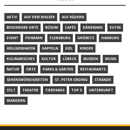
AKTIV
AUF DEM WASSER
AUF RÄDERN
BESONDERE ORTE
BÜSUM
CAFÉS
DÄNEMARK
EUTIN
EVENT
FEHMARN
FLENSBURG
GRÖMITZ
HAMBURG
HEILIGENHAFEN
KAPPELN
KIEL
KINDER
KULINARISCHES
KULTUR
LÜBECK
MUSEEN
MUSIK
NATUR
ORTE
PARKS & GÄRTEN
RESTAURANTS
SEHENSWÜRDIGKEITEN
ST. PETER ORDING
STRÄNDE
SYLT
THEATER
TIERPARKS
TOP 5
UNTERKUNFT
WANDERN