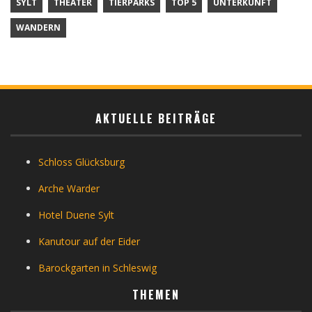
SYLT
THEATER
TIERPARKS
TOP 5
UNTERKUNFT
WANDERN
AKTUELLE BEITRÄGE
Schloss Glücksburg
Arche Warder
Hotel Duene Sylt
Kanutour auf der Eider
Barockgarten in Schleswig
THEMEN