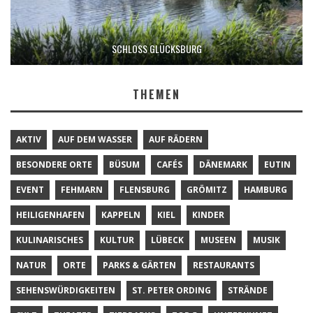
SCHLOSS GLÜCKSBURG
THEMEN
AKTIV
AUF DEM WASSER
AUF RÄDERN
BESONDERE ORTE
BÜSUM
CAFÉS
DÄNEMARK
EUTIN
EVENT
FEHMARN
FLENSBURG
GRÖMITZ
HAMBURG
HEILIGENHAFEN
KAPPELN
KIEL
KINDER
KULINARISCHES
KULTUR
LÜBECK
MUSEEN
MUSIK
NATUR
ORTE
PARKS & GÄRTEN
RESTAURANTS
SEHENSWÜRDIGKEITEN
ST. PETER ORDING
STRÄNDE