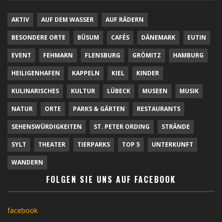
AKTIV
AUF DEM WASSER
AUF RÄDERN
BESONDERE ORTE
BÜSUM
CAFÉS
DÄNEMARK
EUTIN
EVENT
FEHMARN
FLENSBURG
GRÖMITZ
HAMBURG
HEILIGENHAFEN
KAPPELN
KIEL
KINDER
KULINARISCHES
KULTUR
LÜBECK
MUSEEN
MUSIK
NATUR
ORTE
PARKS & GÄRTEN
RESTAURANTS
SEHENSWÜRDIGKEITEN
ST. PETER ORDING
STRÄNDE
SYLT
THEATER
TIERPARKS
TOP 5
UNTERKUNFT
WANDERN
FOLGEN SIE UNS AUF FACEBOOK
facebook