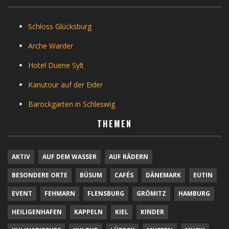
Schloss Glücksburg
Arche Warder
Hotel Duene Sylt
Kanutour auf der Eider
Barockgarten in Schleswig
THEMEN
AKTIV
AUF DEM WASSER
AUF RÄDERN
BESONDERE ORTE
BÜSUM
CAFÉS
DÄNEMARK
EUTIN
EVENT
FEHMARN
FLENSBURG
GRÖMITZ
HAMBURG
HEILIGENHAFEN
KAPPELN
KIEL
KINDER