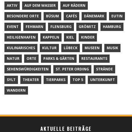
AKTIV
AUF DEM WASSER
AUF RÄDERN
BESONDERE ORTE
BÜSUM
CAFÉS
DÄNEMARK
EUTIN
EVENT
FEHMARN
FLENSBURG
GRÖMITZ
HAMBURG
HEILIGENHAFEN
KAPPELN
KIEL
KINDER
KULINARISCHES
KULTUR
LÜBECK
MUSEEN
MUSIK
NATUR
ORTE
PARKS & GÄRTEN
RESTAURANTS
SEHENSWÜRDIGKEITEN
ST. PETER ORDING
STRÄNDE
SYLT
THEATER
TIERPARKS
TOP 5
UNTERKUNFT
WANDERN
AKTUELLE BEITRÄGE