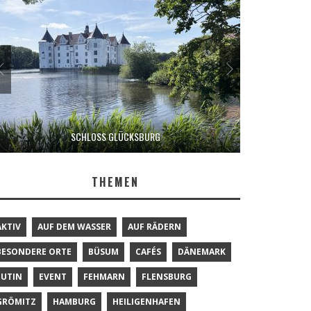
SCHLOSS GLÜCKSBURG
THEMEN
AKTIV
AUF DEM WASSER
AUF RÄDERN
BESONDERE ORTE
BÜSUM
CAFÉS
DÄNEMARK
EUTIN
EVENT
FEHMARN
FLENSBURG
GRÖMITZ
HAMBURG
HEILIGENHAFEN