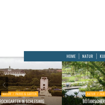
HOME
NATUR
KU
NATUR
/
PARKS & GÄRTEN
NATUR
/
PAR
ROCKGARTEN IN SCHLESWIG
BOTANISCHER 