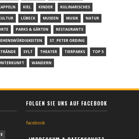
KAPPELN
KIEL
KINDER
KULINARISCHES
KULTUR
LÜBECK
MUSEEN
MUSIK
NATUR
ORTE
PARKS & GÄRTEN
RESTAURANTS
SEHENSWÜRDIGKEITEN
ST. PETER ORDING
STRÄNDE
SYLT
THEATER
TIERPARKS
TOP 5
UNTERKUNFT
WANDERN
FOLGEN SIE UNS AUF FACEBOOK
facebook
TE