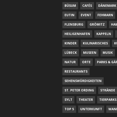
BÜSUM
CAFÉS
DÄNEMARK
EUTIN
EVENT
FEHMARN
FLENSBURG
GRÖMITZ
HA
HEILIGENHAFEN
KAPPELN
KINDER
KULINARISCHES
K
LÜBECK
MUSEEN
MUSIK
NATUR
ORTE
PARKS & GÄ
RESTAURANTS
SEHENSWÜRDIGKEITEN
ST. PETER ORDING
STRÄNDE
SYLT
THEATER
TIERPARKS
TOP 5
UNTERKUNFT
WAN