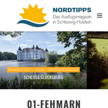
BESONDERE ORTE
/
NATUR
/
SEHENSWÜRDIGKEITEN
SCHLOSS GLÜCKSBURG
21. Juli 2026
01-FEHMARN