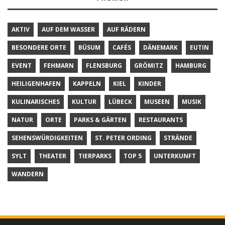
AKTIV
AUF DEM WASSER
AUF RÄDERN
BESONDERE ORTE
BÜSUM
CAFÉS
DÄNEMARK
EUTIN
EVENT
FEHMARN
FLENSBURG
GRÖMITZ
HAMBURG
HEILIGENHAFEN
KAPPELN
KIEL
KINDER
KULINARISCHES
KULTUR
LÜBECK
MUSEEN
MUSIK
NATUR
ORTE
PARKS & GÄRTEN
RESTAURANTS
SEHENSWÜRDIGKEITEN
ST. PETER ORDING
STRÄNDE
SYLT
THEATER
TIERPARKS
TOP 5
UNTERKUNFT
WANDERN